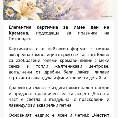
Елегантна картичка за имен ден на
Кремена
, подходяща за празника на
Петровден.
Картичката е в пейзажен формат с нежна
акварелна композиция върху светъл фон. Вляво
са изобразени големи кремави лилии с меки
сенки и топли жълтеникави центрове,
допълнени от дребни бели лайки, лилави
стръкчета лавандула и фини тревисти детайли.
Два житни класа се издигат диагонално нагоре
и придават празничен селски акцент. Дясната
част е светла и въздушна, с прасковени и
лавандулови акварелни петна.
Основният надпис е ясен и четим:
„Честит