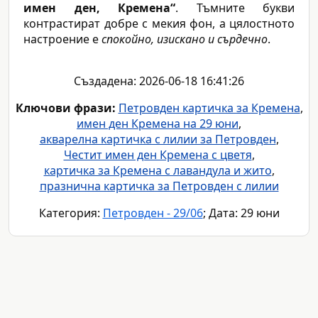
имен ден, Кремена“
. Тъмните букви
контрастират добре с мекия фон, а цялостното
настроение е
спокойно, изискано и сърдечно
.
Създадена: 2026-06-18 16:41:26
Ключови фрази:
Петровден картичка за Кремена
,
имен ден Кремена на 29 юни
,
акварелна картичка с лилии за Петровден
,
Честит имен ден Кремена с цветя
,
картичка за Кремена с лавандула и жито
,
празнична картичка за Петровден с лилии
Категория:
Петровден - 29/06
; Дата: 29 юни