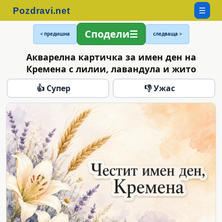
☰
Сподели
< предишна
следваща >
Акварелна картичка за имен ден на
Кремена с лилии, лавандула и жито
👍 Супер
👎 Ужас