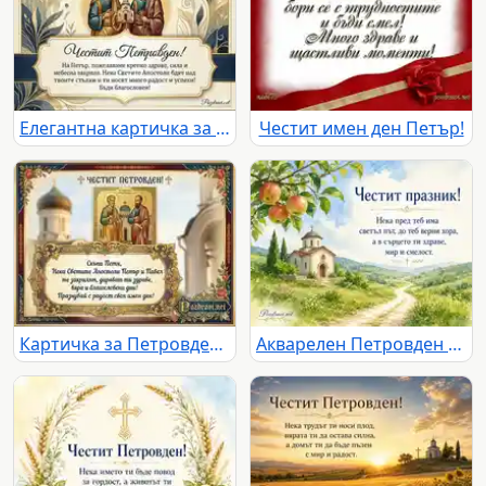
Елегантна картичка за Петровден с икона и пожелание за Петър
Честит имен ден Петър!
Картичка за Петровден с пожелание за имен ден на Петя
Акварелен Петровден с параклис, ябълково клонче и светъл път