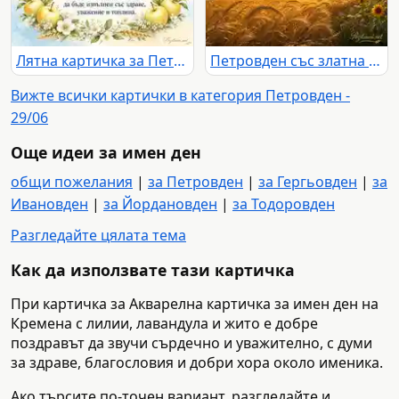
Лятна картичка за Петровден с житен венец, ябълки-петровки и златен кръст
Петровден със златна жътва, църква и благословия за мир и радост
Вижте всички картички в категория Петровден -
29/06
Още идеи за имен ден
общи пожелания
|
за Петровден
|
за Гергьовден
|
за
Ивановден
|
за Йордановден
|
за Тодоровден
Разгледайте цялата тема
Как да използвате тази картичка
При картичка за Акварелна картичка за имен ден на
Кремена с лилии, лавандула и жито е добре
поздравът да звучи сърдечно и уважително, с думи
за здраве, благословия и добри хора около именика.
Ако търсите по-точен вариант, разгледайте и