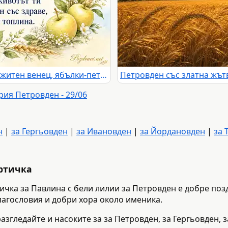
Лятна картичка за Петровден с житен венец, ябълки-петровки и златен кръст
рия Петровден - 29/06
н
|
за Гергьовден
|
за Ивановден
|
за Йордановден
|
за 
артичка
ичка за Павлина с бели лилии за Петровден е добре поз
благословия и добри хора около именика.
разгледайте и насоките за за Петровден, за Гергьовден, 