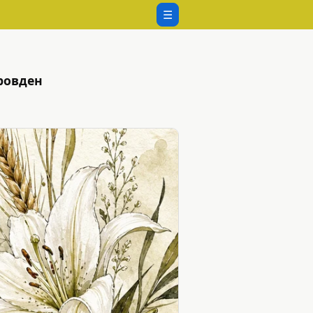
☰
ровден