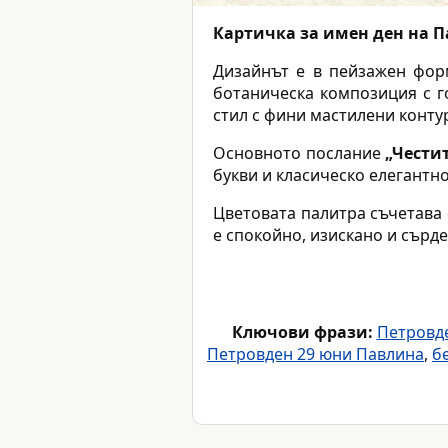
Картичка за имен ден на 
Дизайнът е в пейзажен форм
ботаническа композиция с г
стил с фини мастилени конту
Основното послание
„Чести
букви и класическо елегантн
Цветовата палитра съчетава 
е спокойно, изискано и сърд
Ключови фрази:
Петровд
Петровден 29 юни Павлина
,
б