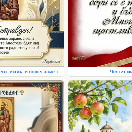
Елегантна картичка за Петровден с икона и пожелание за Петър
Честит и