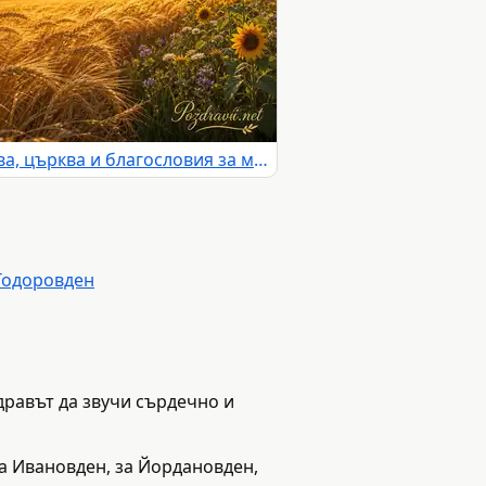
Петровден със златна жътва, църква и благословия за мир и радост
Тодоровден
дравът да звучи сърдечно и
за Ивановден, за Йордановден,