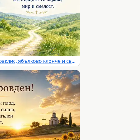
Акварелен Петровден с параклис, ябълково клонче и светъл път