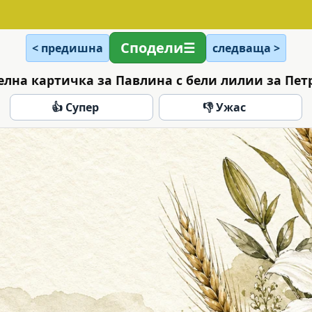
Сподели
< предишна
следваща >
елна картичка за Павлина с бели лилии за Пет
👍 Супер
👎 Ужас