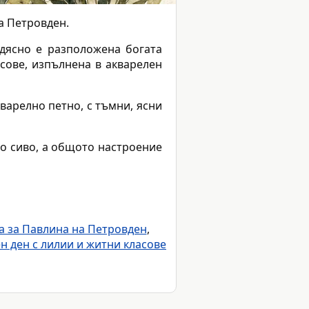
а Петровден.
Вдясно е разположена богата
сове, изпълнена в акварелен
варелно петно, с тъмни, ясни
во сиво, а общото настроение
а за Павлина на Петровден
,
н ден с лилии и житни класове