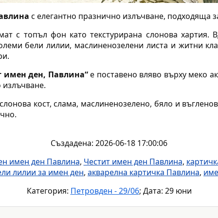
Павлина
с елегантно празнично излъчване, подходяща з
ат с топъл фон като текстурирана слонова хартия. 
олеми бели лилии, маслиненозелени листа и житни кла
ри.
т имен ден, Павлина“
е поставено вляво върху меко ак
о излъчване.
слонова кост, слама, маслиненозелено, бяло и въглено
ечно.
Създадена: 2026-06-18 17:00:06
ен имен ден Павлина
,
Честит имен ден Павлина
,
картичк
ели лилии за имен ден
,
акварелна картичка Павлина
,
име
Категория:
Петровден - 29/06
; Дата: 29 юни