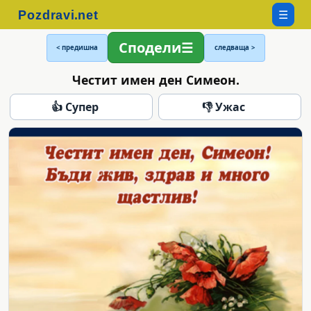
☰
Сподели
< предишна
следваща >
Честит имен ден Симеон.
👍 Супер
👎 Ужас