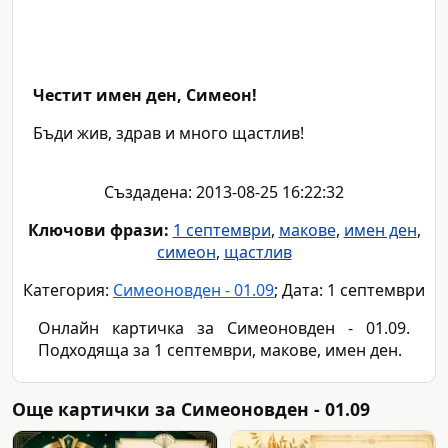
Честит имен ден, Симеон!
Бъди жив, здрав и много щастлив!
Създадена: 2013-08-25 16:22:32
Ключови фрази:
1 септември
,
макове
,
имен ден
,
симеон
,
щастлив
Категория:
Симеоновден - 01.09
; Дата: 1 септември
Онлайн картичка за Симеоновден - 01.09.
Подходяща за 1 септември, макове, имен ден.
Още картички за Симеоновден - 01.09