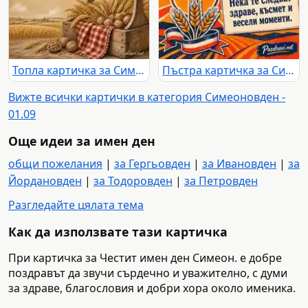
Топла картичка за Симеоновден с жито, орехи и поздрав за Моньо
Пъстра картичка за Симеоновден с пожелание за Моньо
Вижте всички картички в категория Симеоновден -
01.09
Още идеи за имен ден
общи пожелания
|
за Гергьовден
|
за Ивановден
|
за
Йордановден
|
за Тодоровден
|
за Петровден
Разгледайте цялата тема
Как да използвате тази картичка
При картичка за Честит имен ден Симеон. е добре
поздравът да звучи сърдечно и уважително, с думи
за здраве, благословия и добри хора около именика.