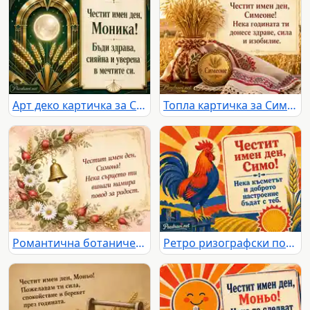
Арт деко картичка за Симеоновден с пожелание към Моника
Топла картичка за Симеоновден със златни житни класове и българска шевица
Романтична ботаническа картичка за Симеоновден и имен ден на Симона
Ретро ризографски поздрав за Симеоновден с петел, житен клас и пожелание за Симо