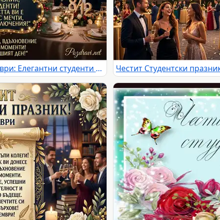
Празнична картичка за 8 декември: Елегантни студенти празнуват в луксозна обстановка със зимна гледка.