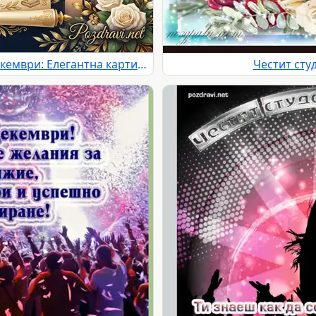
Честит Студентски празник 8 декември: Елегантна картичка с пожелания, студенти, книги и рози.
Честит сту