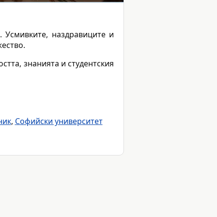
. Усмивките, наздравиците и
жество.
остта, знанията и студентския
ник
,
Софийски университет