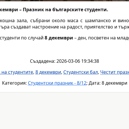
екември – Празник на българските студенти.
кошна зала, събрани около маса с шампанско и вино
ъра създават настроение на радост, приятелство и тър
студенти по случай
8 декември
– ден, посветен на млад
Създадена: 2026-03-06 19:34:38
 на студентите
,
8 декември
,
Студентски бал
,
Честит праз
Категория:
Студентски празник - 8/12
; Дата: 8 декември