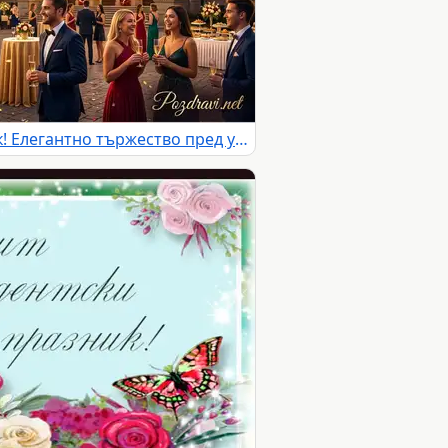
Честит Студентски празник! Елегантно тържество пред университета на 8 декември с пожелания за знание и напредък.