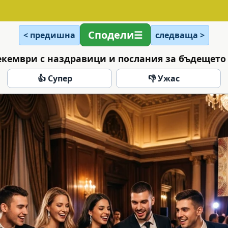
Сподели
< предишна
следваща >
екември с наздравици и послания за бъдещето 
👍 Супер
👎 Ужас