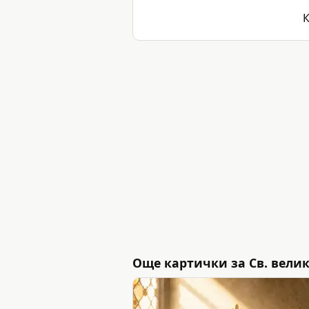
К
Още картички за Св. велик