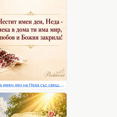
Православен натюрморт за имен ден на Неда със свещ, икона и летни цветя