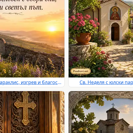
Св. великомъченица Неделя с параклис, изгрев и благословия за Дельо
Св. Неделя с юлски па