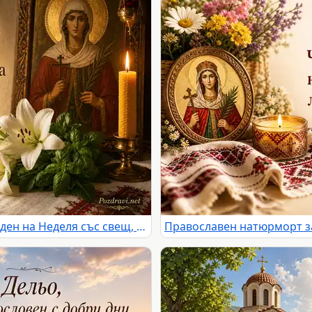
Православна картичка за имен ден на Неделя със свещ, лилии и икона