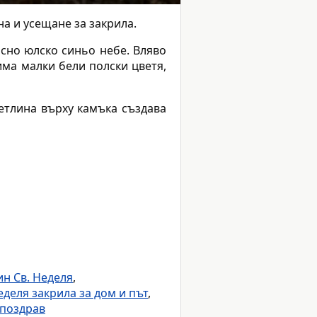
а и усещане за закрила.
сно юлско синьо небе. Вляво
има малки бели полски цветя,
ветлина върху камъка създава
н Св. Неделя
,
еделя закрила за дом и път
,
 поздрав