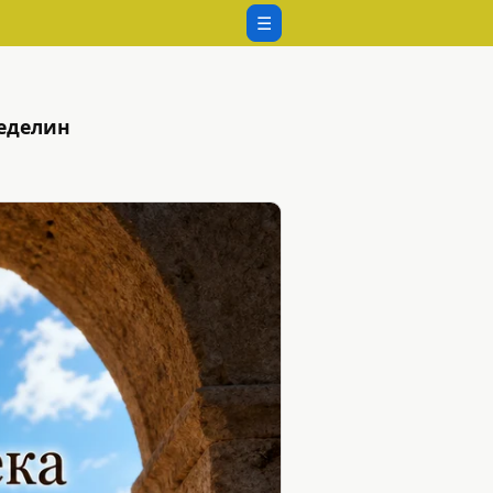
☰
Неделин