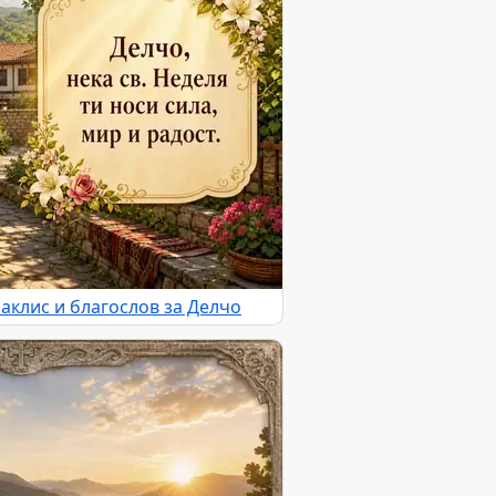
раклис и благослов за Делчо