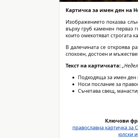
Картичка за имен ден на 
Изображението показва слън
върху груб каменен перваз г
които омекотяват строгата к
В далечината се откроява ра
спокоен, достоен и мъжестве
Текст на картичката:
„Недел
Подходяща за имен ден 
Носи послание за правос
Съчетава свещ, манасти
Ключови фр
православна картичка за С
юлски и