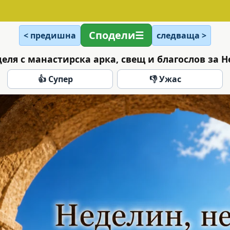
Сподели
< предишна
следваща >
деля с манастирска арка, свещ и благослов за 
👍 Супер
👎 Ужас