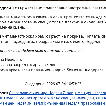
Неделин
с тържествено православно настроение, светлин
чева манастирска каменна арка, през която се вижда я
ори висока восъчна свещ с топъл пламък, а около нея 
аменна сцена.
змит манастирски храм с кръст на покрива. Топлата с
н тон, подходящ за поздрав към мъж с името Неделин.
ин, нека св. Неделя пази пътя ти и дома ти.“
на Неделин.
лавна закрила, мир и светлина.
рска арка и ясен празничен надпис без излишна украса.
Създадена: 2026-07-04 10:53:23
ази:
Св. великомъченица Неделя 7 юли
,
имен ден Недели
в. Неделя
,
манастирска арка със свещ за имен ден
,
Св. Н
мен ден Неделин
,
великомъченица Неделя православен