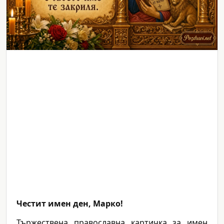
Честит имен ден, Марко!
Тържествена православна картичка за имен