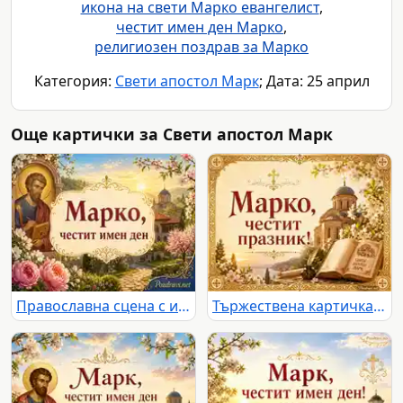
икона на свети Марко евангелист
,
честит имен ден Марко
,
религиозен поздрав за Марко
Категория:
Свети апостол Марк
; Дата: 25 април
Още картички за Свети апостол Марк
Православна сцена с икона, пролетни цветя и тържествен поздрав за имен ден на Марко
Тържествена картичка за Марко със Свети апостол Марк, православен храм и пролетни цветове