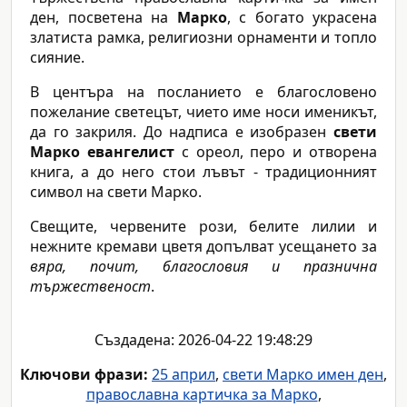
ден, посветена на
Марко
, с богато украсена
златиста рамка, религиозни орнаменти и топло
сияние.
В центъра на посланието е благословено
пожелание светецът, чието име носи именикът,
да го закриля. До надписа е изобразен
свети
Марко евангелист
с ореол, перо и отворена
книга, а до него стои лъвът - традиционният
символ на свети Марко.
Свещите, червените рози, белите лилии и
нежните кремави цветя допълват усещането за
вяра, почит, благословия и празнична
тържественост
.
Създадена: 2026-04-22 19:48:29
Ключови фрази:
25 април
,
свети Марко имен ден
,
православна картичка за Марко
,