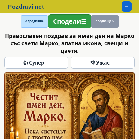
☰
Сподели
< предишна
следваща >
Православен поздрав за имен ден на Марко
със свети Марко, златна икона, свещи и
цветя.
👍 Супер
👎 Ужас