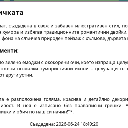
ичката
ат, създадена в свеж и забавен илюстративен стил, по
на хумора и избягва традиционните романтични двойки,
 фона на слънчев природен пейзаж с хълмове, дървета 
менти:
мо зелено емоджи с ококорени очи, което изпраща цел
ложени по-малки хумористични икони – целуващи се 
т други устни.
та е разположена голяма, красива и детайлно декор
ливост. В нея е изписано без правописни грешки:
ивки и обич по наш си начин!"*.
Създадена: 2026-06-24 18:49:20