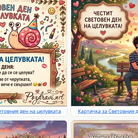
етовния ден на целувката
Картичка за Световния д