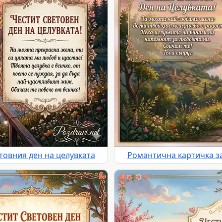
товния ден на целувката
Романтична картичка за