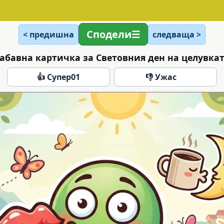
Сподели
< предишна
следваща >
абавна картичка за Световния ден на целувка
👍 Супер
01
👎 Ужас