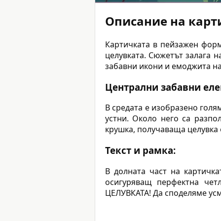
Описание на карт
Картичката в пейзажен форм
целувката. Сюжетът залага 
забавни икони и емоджита на
Централни забавни еле
В средата е изобразено голя
устни. Около него са разпо
крушка, получаваща целувка о
Текст и рамка:
В долната част на картичка
осигуряващ перфектна чет
ЦЕЛУВКАТА! Да споделяме усм