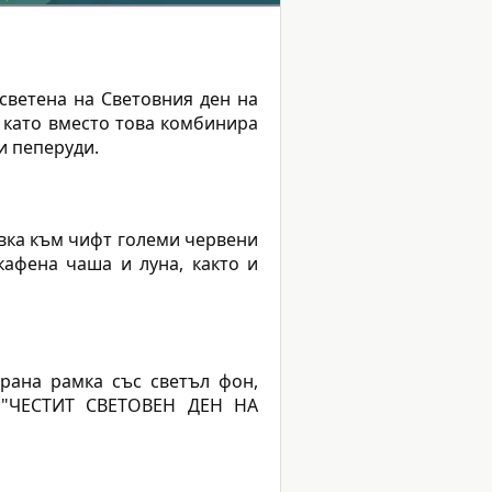
светена на Световния ден на
 като вместо това комбинира
и пеперуди.
увка към чифт големи червени
кафена чаша и луна, както и
ирана рамка със светъл фон,
 *"ЧЕСТИТ СВЕТОВЕН ДЕН НА