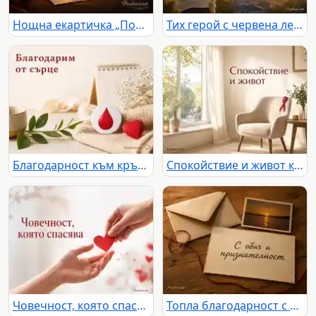
Нощна екартичка „Подарена надежда“ за Световния ден на кръводарителя
Тих герой с червена лента пред утринен градски хоризонт
Благодарност към кръводарителите с червена капка и топла светла сцена
Спокойствие и живот край светъл прозорец за Световния ден на кръводарителя
Човечност, която спасява, с червено сърце между две ръце
Топла благодарност с бележка „С обич и признателност“