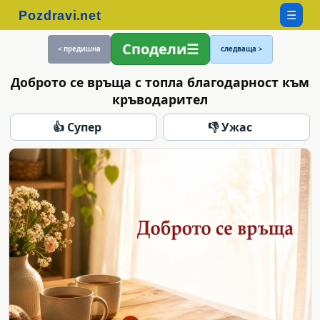
☰
Сподели
< предишна
следваща >
Доброто се връща с топла благодарност към
кръводарител
👍 Супер
👎 Ужас