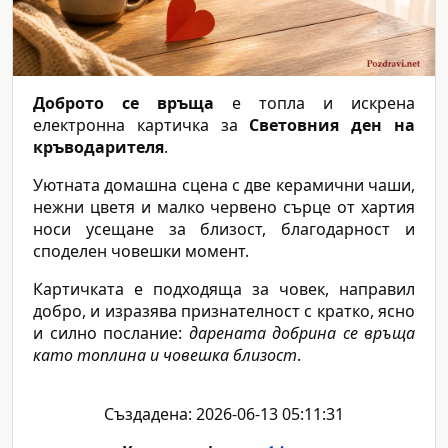
Доброто се връща
е топла и искрена
електронна картичка за
Световния ден на
кръводарителя
.
Уютната домашна сцена с две керамични чаши,
нежни цветя и малко червено сърце от хартия
носи усещане за близост, благодарност и
споделен човешки момент.
Картичката е подходяща за човек, направил
добро, и изразява признателност с кратко, ясно
и силно послание:
дарената добрина се връща
като топлина и човешка близост
.
Създадена: 2026-06-13 05:11:31