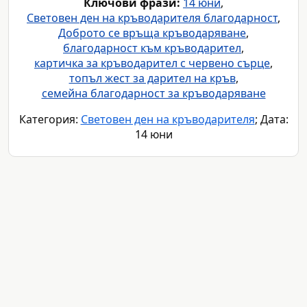
Ключови фрази:
14 юни
,
Световен ден на кръводарителя благодарност
,
Доброто се връща кръводаряване
,
благодарност към кръводарител
,
картичка за кръводарител с червено сърце
,
топъл жест за дарител на кръв
,
семейна благодарност за кръводаряване
Категория:
Световен ден на кръводарителя
; Дата:
14 юни