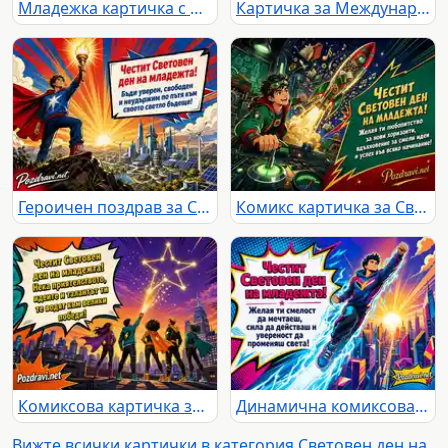
Младежка картичка с изгрев, смели мечти и красиво бъдеще
Картичка за Международния ден на младежта със светло и смело пожелание
Героичен поздрав за Световен ден на младежта със светло бъдеще
Комикс картичка за Световен ден на младежта с млад изобретател
Комиксова картичка за Световен ден на младежта със светеща звезда
Динамична комиксова картичка за Световния ден на младежта
Вижте всички картички в категория Световен ден на