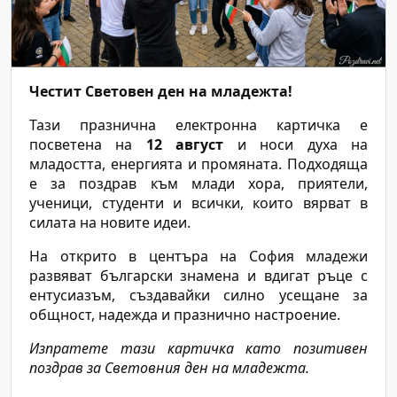
Честит Световен ден на младежта!
Тази празнична електронна картичка е
посветена на
12 август
и носи духа на
младостта, енергията и промяната. Подходяща
е за поздрав към млади хора, приятели,
ученици, студенти и всички, които вярват в
силата на новите идеи.
На открито в центъра на София младежи
развяват български знамена и вдигат ръце с
ентусиазъм, създавайки силно усещане за
общност, надежда и празнично настроение.
Изпратете тази картичка като позитивен
поздрав за Световния ден на младежта.