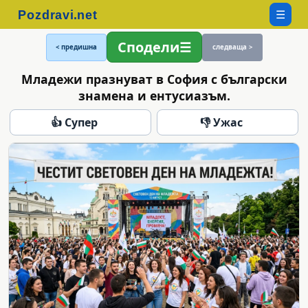
☰
Сподели
< предишна
следваща >
Младежи празнуват в София с български
знамена и ентусиазъм.
👍 Супер
👎 Ужас