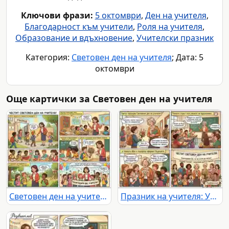
Ключови фрази:
5 октомври
,
Ден на учителя
,
Благодарност към учители
,
Роля на учителя
,
Образование и вдъхновение
,
Учителски празник
Категория:
Световен ден на учителя
; Дата: 5
октомври
Още картички за Световен ден на учителя
Световен ден на учителя: Комикс за благодарност, учене и вдъхновение в училище.
Празник на учителя: Ученици изразяват благодарност и учители вдъхновяват бъдещето.