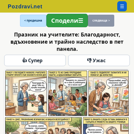
☰
Сподели
< предишна
следваща >
Празник на учителите: Благодарност,
вдъхновение и трайно наследство в пет
панела.
👍 Супер
👎 Ужас