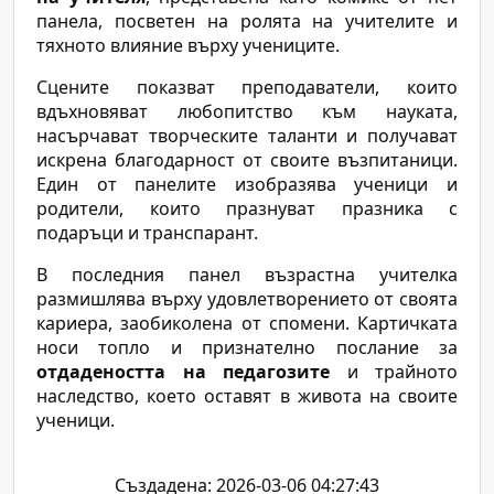
панела, посветен на ролята на учителите и
тяхното влияние върху учениците.
Сцените показват преподаватели, които
вдъхновяват любопитство към науката,
насърчават творческите таланти и получават
искрена благодарност от своите възпитаници.
Един от панелите изобразява ученици и
родители, които празнуват празника с
подаръци и транспарант.
В последния панел възрастна учителка
размишлява върху удовлетворението от своята
кариера, заобиколена от спомени. Картичката
носи топло и признателно послание за
отдадеността на педагозите
и трайното
наследство, което оставят в живота на своите
ученици.
Създадена: 2026-03-06 04:27:43