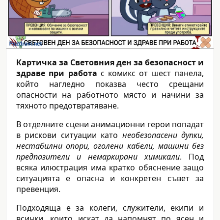
Картичка за Световния ден за безопасност и
здраве при работа
с комикс от шест панела,
който нагледно показва често срещани
опасности на работното място и начини за
тяхното предотвратяване.
В отделните сцени анимационни герои попадат
в рискови ситуации като
необезопасени дупки,
нестабилни опори, оголени кабели, машини без
предпазители и немаркирани химикали
. Под
всяка илюстрация има кратко обяснение защо
ситуацията е опасна и конкретен съвет за
превенция.
Подходяща е за колеги, служители, екипи и
всички, които искат да напомнят по ясен и