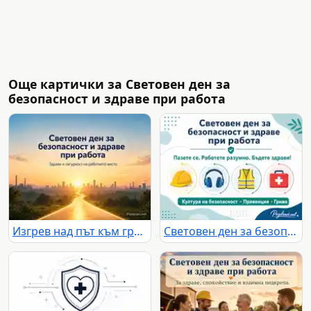
Още картички за Световен ден за
безопасност и здраве при работа
Изгрев над път към град и индустрия с послание за безопасност и здраве при работа
Световен ден за безопасност и здраве при работа с акцент върху култура на безопасност, превенция и грижа