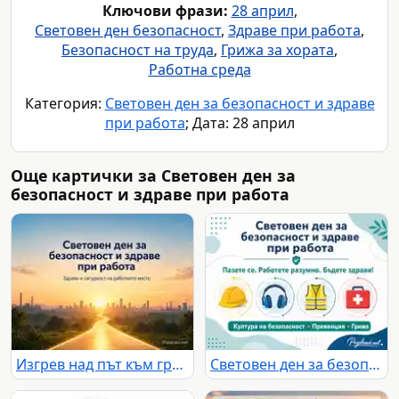
Ключови фрази:
28 април
,
Световен ден безопасност
,
Здраве при работа
,
Безопасност на труда
,
Грижа за хората
,
Работна среда
Категория:
Световен ден за безопасност и здраве
при работа
; Дата: 28 април
Още картички за Световен ден за
безопасност и здраве при работа
Изгрев над път към град и индустрия с послание за безопасност и здраве при работа
Световен ден за безопасност и здраве при работа с акцент върху култура на безопасност, превенция и грижа