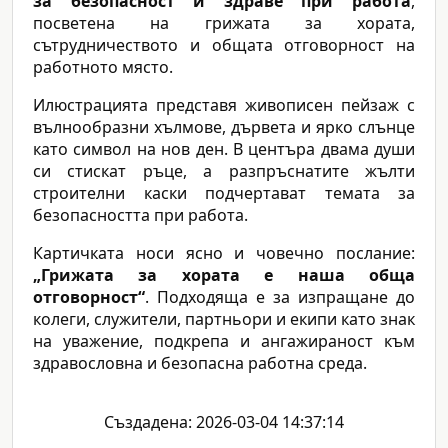
за безопасност и здраве при работа
,
посветена на грижата за хората,
сътрудничеството и общата отговорност на
работното място.
Илюстрацията представя живописен пейзаж с
вълнообразни хълмове, дървета и ярко слънце
като символ на нов ден. В центъра двама души
си стискат ръце, а разпръснатите жълти
строителни каски подчертават темата за
безопасността при работа.
Картичката носи ясно и човечно послание:
„Грижата за хората е наша обща
отговорност“
. Подходяща е за изпращане до
колеги, служители, партньори и екипи като знак
на уважение, подкрепа и ангажираност към
здравословна и безопасна работна среда.
Създадена: 2026-03-04 14:37:14