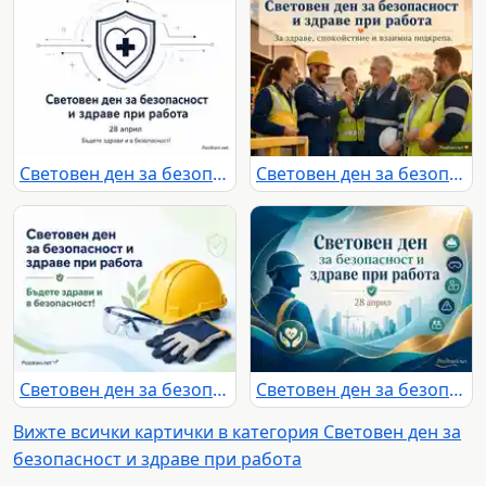
Световен ден за безопасност и здраве при работа – 28 април, символ на защита и послание „Бъдете здрави и в безопасност!“
Световен ден за безопасност и здраве при работа – екипна подкрепа и безопасни условия на труд
Световен ден за безопасност и здраве при работа с послание за защита и лични предпазни средства
Световен ден за безопасност и здраве при работа с работник, защитни символи и индустриален градски фон
Вижте всички картички в категория Световен ден за
безопасност и здраве при работа