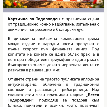
Картичка за Тодоровден
с празнична сцена
от традиционно конно надбягване, изпълнена с
движение, напрежение и български дух.
В динамична пейзажна композиция трима
млади ездачи в народни носии препускат с
пълна скорост към финалната линия. Под
копитата на конете се вдига облак прах, а в
центъра победителят триумфално вдига ръка с
българското знаме, докато червената лента се
разкъсва в решаващия миг.
От двете страни на трасето публиката аплодира
ентусиазирано, облечена в традиционни
костюми и развяваща трибагреници. Над
сцената стои ясен празничен надпис
„Весел
Тодоровден“
, подходящ за поздрав към
близки, приятели и всички, които празнуват