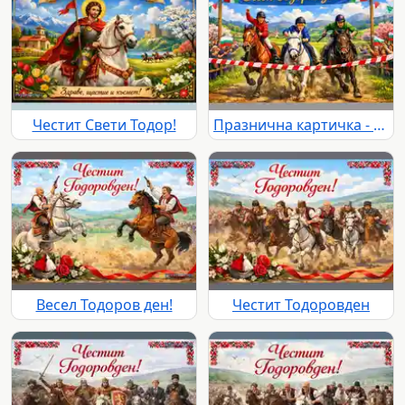
Честит Свети Тодор!
Празнична картичка - Весел Тодоровден
Весел Тодоров ден!
Честит Тодоровден