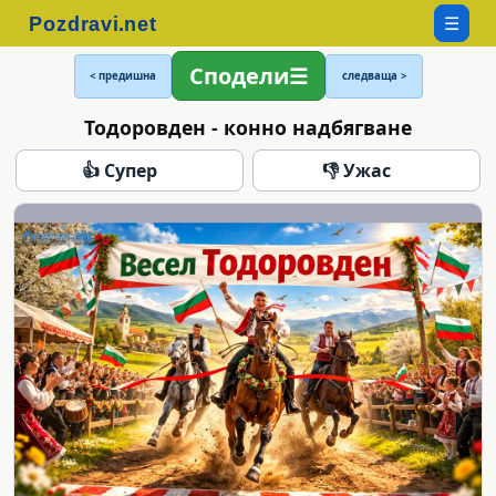
☰
Сподели
< предишна
следваща >
Тодоровден - конно надбягване
👍 Супер
👎 Ужас