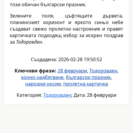
този обичан български празник.
Зелените поля, цъфтящите дървета,
планинският хоризонт и яркото синьо небе
създават свежо пролетно настроение и правят
картичката подходящ избор за искрен поздрав
за
Тодоровден
.
Създадена: 2026-02-28 19:50:52
Ключови фрази:
28 февруари
,
Тодоровден
,
конно надбягване
,
български празник
,
народни носии
,
пролетна картичка
Категория:
Тодоровден
; Дата: 28 февруари