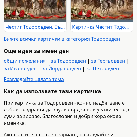
Честит Тодоровден, Български владетели!
Картичка Честит Тодоровден
Вижте всички картички в категория Тодоровден
Още идеи за имен ден
общи пожелания
|
за Тодоровден
|
за Гергьовден
|
за Ивановден
|
за Йордановден
|
за Петровден
Разгледайте цялата тема
Как да използвате тази картичка
При картичка за Тодоровден - конно надбягване е
добре поздравът да звучи сърдечно и уважително, с
думи за здраве, благословия и добри хора около
именика.
Ако търсите по-точен вариант, разгледайте и