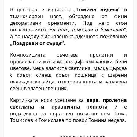
В центъра е изписано
„Томина неделя“
в
тъмночервен цвят, обградено от фини
декоративни орнаменти. Под него стои
посвещението
„За Тома, Томислав и Томислава“
,
а по-надолу е добавено сърдечното пожелание
„Поздрави от сърце“
.
Композицията съчетава пролетни и
православни мотиви: разцъфнали клонки, бели
цветове, мека златиста светлина, малка църква
с кръст, сияещ кръст, кошница с шарени
великденски яйца, отворена книга и запалена
свещ в златен свещник.
Картичката носи усещане за
вяра, пролетна
светлина и празнична топлота
и е
подходяща за сърдечен поздрав към Тома,
Томислав и Томислава по повод Томина неделя.