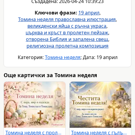
Създадена: 2026-04-24 10:39:23
Ключови фрази:
19 април
,
Томина неделя православна илюстрация
,
великденски яйца с ръчна украса
,
църква и кръст в пролетен пейзаж
,
отворена Библия и запалена свещ
,
религиозна пролетна композиция
Категория:
Томина неделя
; Дата: 19 април
Още картички за Томина неделя
Томина неделя с пролетни цветя, яйца, кръст и сияещ православен храм
Томина неделя с гълъб, храм и златен кръст