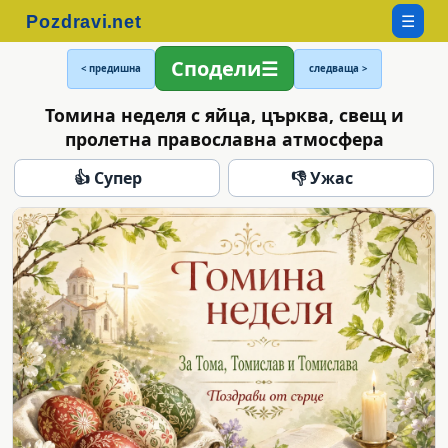
☰
Сподели
< предишна
следваща >
Томина неделя с яйца, църква, свещ и
пролетна православна атмосфера
👍 Супер
👎 Ужас