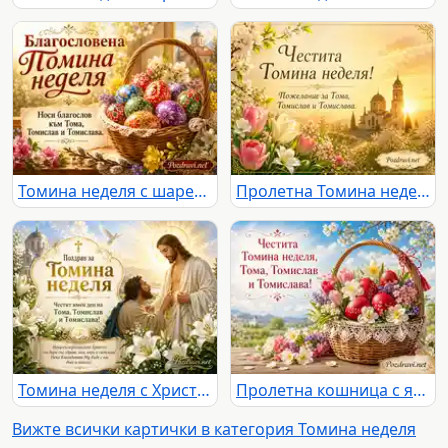
Томина неделя с шарени яйца, кошница и пролетен православен пейзаж
Пролетна Томина неделя с храм, изгрев и цветя
Томина неделя с Христос, апостол Тома и имен ден на Тома, Томислав и Томислава
Пролетна кошница с яйца и поздрав за Томина неделя
Вижте всички картички в категория Томина неделя