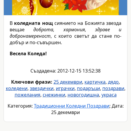
В
коледната нощ
сиянието на Божията звезда
вещае
доброта, хармония, здраве и
добронамереност
, с които светът да стане по-
добър и по-съвършен.
Весела Коледа!
Създадена: 2012-12-15 13:52:38
Ключови фрази:
25 декември
,
картичка
,
дядо
,
коледени
,
звездички
,
играчки
,
подаръци
,
поздрави
,
пожелания
,
снежинки
,
новогодишна
,
украса
Категория:
Традиционни Коледни Поздрави
; Дата:
25 декември