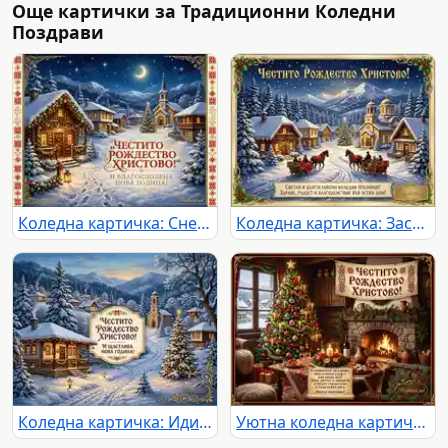
Още картички за Традиционни Коледни
Поздрави
Коледна картичка: Снежно село под звездите с пожелание за Честито Рождество и Нова Година.
Коледна картичка: Заснежено село, църква, шейни и елха под звездно небе. Пожелания за Рождество Христово.
Коледна картичка: Идилично зимно село със заснежени къщи, църква и елха. Празнични пожелания за Рождество и Нова година.
Уютна коледна картичка с елха, камина и празнични пожелания за Честито Рождество Христово.