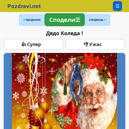
☰
Сподели
< предишна
следваща >
Дядо Коледа !
👍 Супер
👎 Ужас