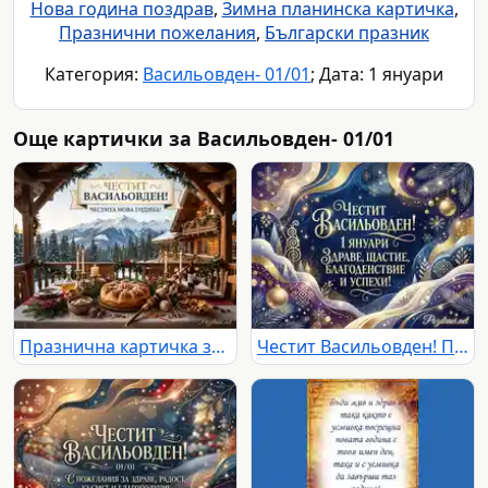
Нова година поздрав
,
Зимна планинска картичка
,
Празнични пожелания
,
Български празник
Категория:
Васильовден- 01/01
; Дата: 1 януари
Още картички за Васильовден- 01/01
Празнична картичка за Васильовден и Нова година: уютна трапеза в планинска хижа със заснежен пейзаж.
Честит Васильовден! Поздравителна картичка с пожелания за здраве, щастие и успехи на 1 януари.