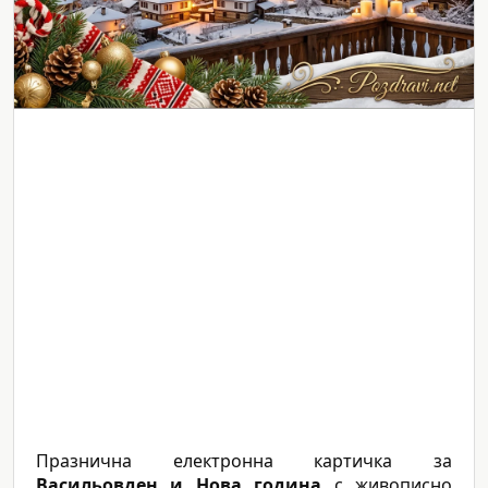
Празнична електронна картичка за
Васильовден и Нова година
с живописно