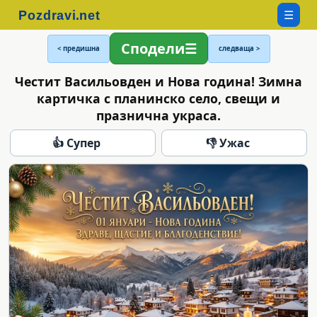
☰
Сподели
< предишна
следваща >
Честит Васильовден и Нова година! Зимна
картичка с планинско село, свещи и
празнична украса.
👍 Супер
👎 Ужас