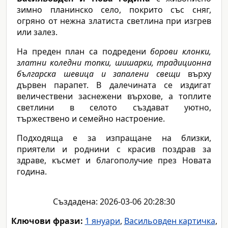
зимно планинско село, покрито със сняг,
огряно от нежна златиста светлина при изгрев
или залез.
На преден план са подредени
борови клонки,
златни коледни топки, шишарки, традиционна
българска шевица и запалени свещи
върху
дървен парапет. В далечината се издигат
величествени заснежени върхове, а топлите
светлини в селото създават уютно,
тържествено и семейно настроение.
Подходяща е за изпращане на близки,
приятели и роднини с красив поздрав за
здраве, късмет и благополучие през Новата
година.
Създадена: 2026-03-06 20:28:30
Ключови фрази:
1 януари
,
Васильовден картичка
,