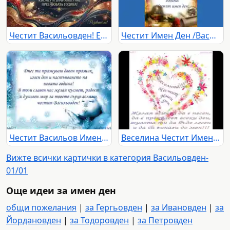
Честит Васильовден! Елегантна картичка с пожелания за здраве, радост, късмет и благополучие през Новата година.
Честит Имен Ден /Васильовден/
Честит Васильов Имен Ден!
Веселина Честит Имен Ден!
Вижте всички картички в категория Васильовден-
01/01
Още идеи за имен ден
общи пожелания
|
за Гергьовден
|
за Ивановден
|
за
Йордановден
|
за Тодоровден
|
за Петровден