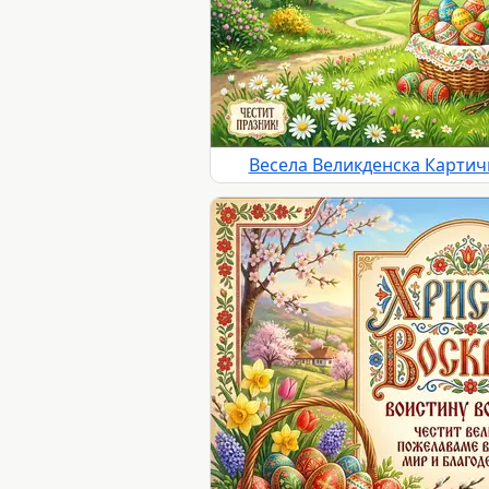
Весела Великденска Картичк