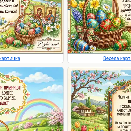
картичка
Весела карт