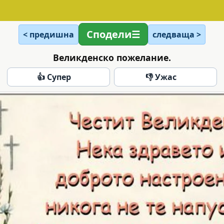
Сподели
< предишна
следваща >
Великденско пожелание.
👍 Супер
👎 Ужас