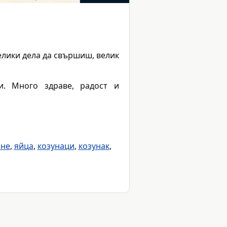
елики дела да свършиш, велик
и. Много здраве, радост и
ане
,
яйца
,
козунаци
,
козунак
,