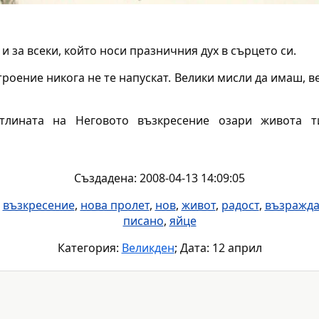
и за всеки, който носи празничния дух в сърцето си.
троение никога не те напускат. Велики мисли да имаш, в
лината на Неговото възкресение озари живота т
Създадена: 2008-04-13 14:09:05
,
възкресение
,
нова пролет
,
нов
,
живот
,
радост
,
възражд
писано
,
яйце
Категория:
Великден
; Дата: 12 април