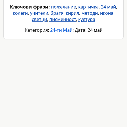
Ключови фрази:
пожелание
,
картичка
,
24 май
,
колеги
,
учители
,
братя
,
кирил
,
методи
,
икона
,
светци
,
писменност
,
култура
Категория:
24-ти Май
; Дата: 24 май