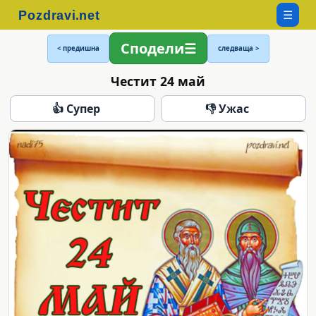
☰
Сподели
< предишна
следваща >
Честит 24 май
👍 Супер
👎 Ужас