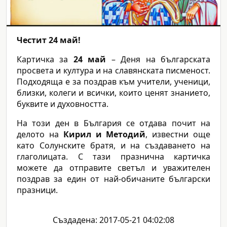
Честит 24 май!
Картичка за
24 май
– Деня на българската
просвета и култура и на славянската писменост.
Подходяща е за поздрав към учители, ученици,
близки, колеги и всички, които ценят знанието,
буквите и духовността.
На този ден в България се отдава почит на
делото на
Кирил и Методий
, известни още
като Солунските братя, и на създаването на
глаголицата. С тази празнична картичка
можете да отправите светъл и уважителен
поздрав за един от най-обичаните български
празници.
Създадена: 2017-05-21 04:02:08