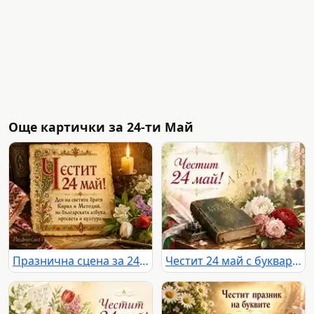
Още картички за 24-ти Май
Празнична сцена за 24 май с пергамент, кирилска инициала, свещ, книги и цветя
Честит 24 май с буквар, кирилски букви, божури и светла училищна сцена