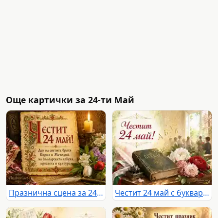
Още картички за 24-ти Май
Празнична сцена за 24 май с пергамент, кирилска инициала, свещ, книги и цветя
Честит 24 май с буквар, кирилски букви, божури и светла училищна сцена