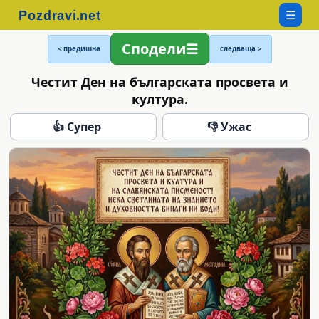
☰
Сподели
< предишна
следваща >
Честит Ден на българската просвета и
култура.
👍 Супер
👎 Ужас