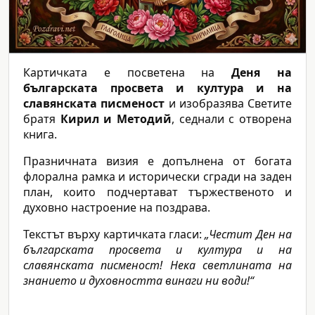
Картичката е посветена на
Деня на
българската просвета и култура и на
славянската писменост
и изобразява Светите
братя
Кирил и Методий
, седнали с отворена
книга.
Празничната визия е допълнена от богата
флорална рамка и исторически сгради на заден
план, които подчертават тържественото и
духовно настроение на поздрава.
Текстът върху картичката гласи:
„Честит Ден на
българската просвета и култура и на
славянската писменост! Нека светлината на
знанието и духовността винаги ни води!“