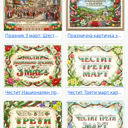
Празник 3 март: Шествие в традиционен български град с носии и знамена. Поклон пред героите на Освобождението.
Празнична картичка за 3 март: Ден на Освобождението на България с традиционно село, хоро и трибагреник.
Честит Национален празник 3 март картичка с български цветя и ленти.
Честит Трети март картичка с български трибагреник и пролетни цветя