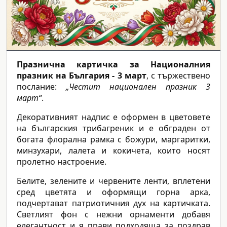
Празнична картичка за Националния
празник на България - 3 март
, с тържествено
послание:
„Честит национален празник 3
март“
.
Декоративният надпис е оформен в цветовете
на българския трибагреник и е обграден от
богата флорална рамка с божури, маргаритки,
минзухари, лалета и кокичета, които носят
пролетно настроение.
Белите, зелените и червените ленти, вплетени
сред цветята и оформящи горна арка,
подчертават патриотичния дух на картичката.
Светлият фон с нежни орнаменти добавя
елегантност и я прави подходяща за поздрав