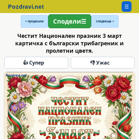
☰
Сподели
< предишна
следваща >
Честит Национален празник 3 март
картичка с български трибагреник и
пролетни цветя.
👍 Супер
👎 Ужас