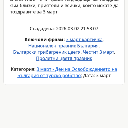
към близки, приятели и всички, които искате да
поздравите за 3 март.
Създадена: 2026-03-02 21:53:07
Ключови фрази:
3 март картичка
,
Национален празник България
,
Български трибагреник цветя
,
Честит 3 март
,
Пролетни цветя празник
Категория:
3 март - Ден на Освобождението на
България от турско робство
; Дата: 3 март