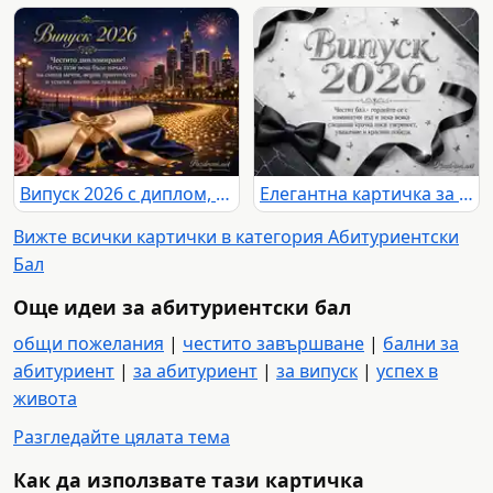
Випуск 2026 с диплом, фойерверки и празничен градски силует
Елегантна картичка за Випуск 2026 с черна папийонка и сребрист празничен надпис
Вижте всички картички в категория Абитуриентски
Бал
Още идеи за абитуриентски бал
общи пожелания
|
честито завършване
|
бални за
абитуриент
|
за абитуриент
|
за випуск
|
успех в
живота
Разгледайте цялата тема
Как да използвате тази картичка