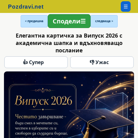
☰
Сподели
< предишна
следваща >
Елегантна картичка за Випуск 2026 с
академична шапка и вдъхновяващо
послание
👍 Супер
👎 Ужас