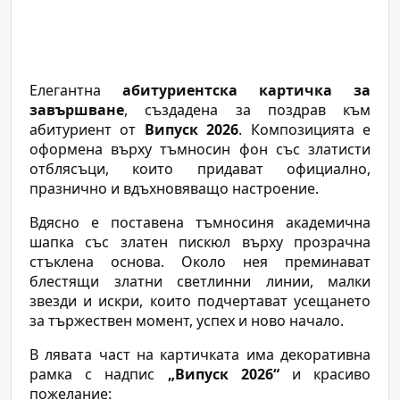
Елегантна
абитуриентска картичка за
завършване
, създадена за поздрав към
абитуриент от
Випуск 2026
. Композицията е
оформена върху тъмносин фон със златисти
отблясъци, които придават официално,
празнично и вдъхновяващо настроение.
Вдясно е поставена тъмносиня академична
шапка със златен пискюл върху прозрачна
стъклена основа. Около нея преминават
блестящи златни светлинни линии, малки
звезди и искри, които подчертават усещането
за тържествен момент, успех и ново начало.
В лявата част на картичката има декоративна
рамка с надпис
„Випуск 2026“
и красиво
пожелание: