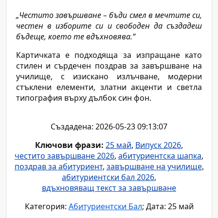
„Честито завършване – бъди смел в мечтите си,
честен в изборите си и свободен да създадеш
бъдеще, което те вдъхновява.“
Картичката е подходяща за изпращане като
стилен и сърдечен поздрав за завършване на
училище, с изискано излъчване, модерни
стъклени елементи, златни акценти и светла
типография върху дълбок син фон.
Създадена: 2026-05-23 09:13:07
Ключови фрази:
25 май
,
Випуск 2026
,
честито завършване 2026
,
абитуриентска шапка
,
поздрав за абитуриент
,
завършване на училище
,
абитуриентски бал 2026
,
вдъхновяващ текст за завършване
Категория:
Абитуриентски Бал
; Дата: 25 май