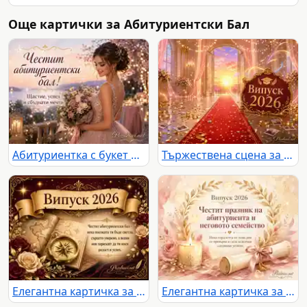
Още картички за Абитуриентски Бал
Абитуриентка с букет и празничен надпис за бал край романтичен залез
Тържествена сцена за Випуск 2026 с червен килим, златна украса и залез
Елегантна картичка за Випуск 2026 с компас, рози и пожелание за абитуриентски бал
Елегантна картичка за Випуск 2026 с поздрав към абитуриента и неговото семейство