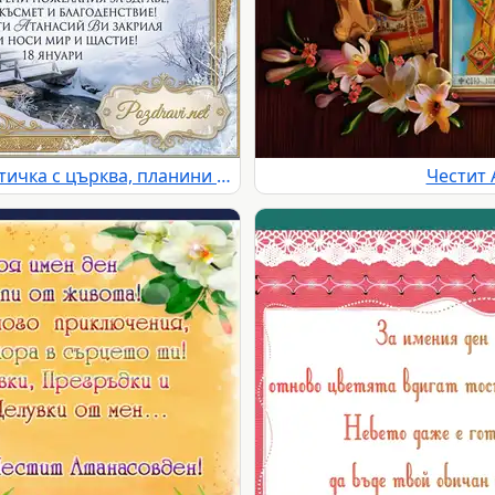
Честит Атанасовден! Зимна картичка с църква, планини и река, пожелания за здраве и щастие на 18 януари.
Честит 