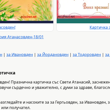
асовден!
Картичка 
рия Атанасовден-18/01
ен
|
за Ивановден
|
за Йордановден
|
за Тодоровден
|
за
артичка
вден! Празнична картичка със Свети Атанасий, заснеже
 звучи сърдечно и уважително, с думи за здраве, благос
разгледайте и насоките за за Гергьовден, за Ивановден, 
 или получател.