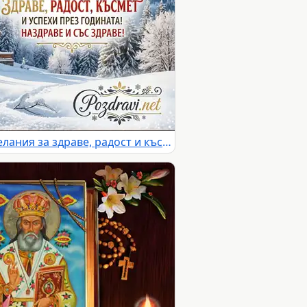
Честит Атанасовден с пожелания за здраве, радост и късмет на фона на зимна планинска идилия.