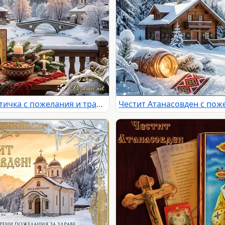
Честит Атанасовден! Зимна картичка с пожелания и традиционна трапеза.