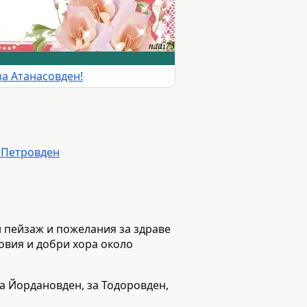
за Атанасовден!
 Петровден
н пейзаж и пожелания за здраве
ловия и добри хора около
за Йордановден, за Тодоровден,