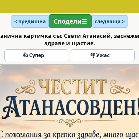
Сподели
< предишна
следваща >
азнична картичка със Свети Атанасий, заснеже
здраве и щастие.
👍 Супер
👎 Ужас