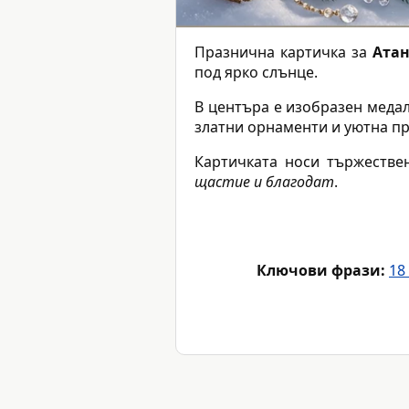
Празнична картичка за
Атан
под ярко слънце.
В центъра е изобразен меда
златни орнаменти и уютна пр
Картичката носи тържестве
щастие и благодат
.
Ключови фрази:
18