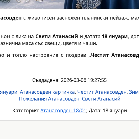
асовден
с живописен заснежен планински пейзаж, ма
льон с лика на
Свети Атанасий
и датата
18 януари
, до
азнична маса със свещи, цветя и чаши.
но и топло настроение с поздрав
„Честит Атанасовд
Създадена: 2026-03-06 19:27:55
 януари
,
Атанасовден картичка
,
Честит Атанасовден
,
Зим
Пожелания Атанасовден
,
Свети Атанасий
Категория:
Атанасовден-18/01
; Дата: 18 януари