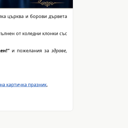
лка църква и борови дървета
пълнен от коледни клонки със
ен!“
и пожелания за
здраве,
на картичка празник
,