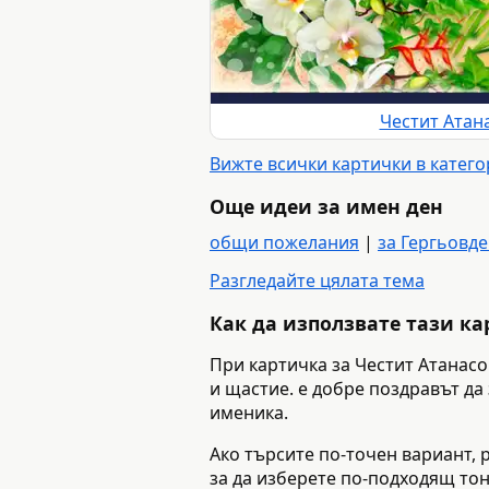
Честит Атан
Вижте всички картички в катего
Още идеи за имен ден
общи пожелания
|
за Гергьовд
Разгледайте цялата тема
Как да използвате тази к
При картичка за Честит Атанасо
и щастие. е добре поздравът да
именика.
Ако търсите по-точен вариант, 
за да изберете по-подходящ тон