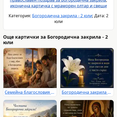
православен поздрав за Богородична закрила
,
иконична картичка с мраморен олтар и свещи
Категория:
Богородична закрила - 2 юли
; Дата: 2
юли
Още картички за Богородична закрила - 2
юли
Семейна благословия с Богородична закрила
Богородична закрила с лилия, свещ и златен православен текст