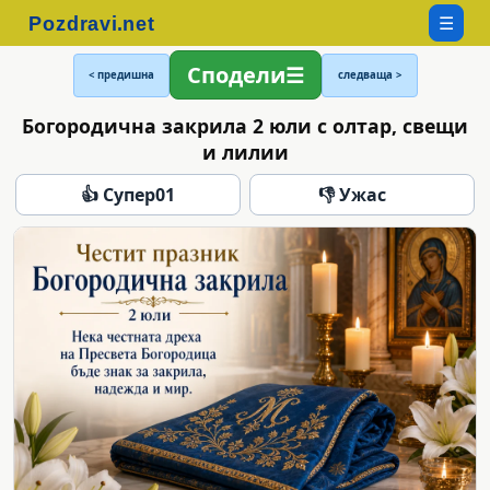
☰
Сподели
< предишна
следваща >
Богородична закрила 2 юли с олтар, свещи
и лилии
👍 Супер
01
👎 Ужас