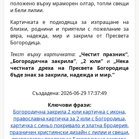
положено върху мраморен олтар, топли свещи
и бели лилии.
Картичката е подходяща за изпращане на
близки, роднини и приятели с пожелание за
вяра, надежда, мир и закрила от Пресвета
Богородица.
Текст върху картичката:
„Честит празник“
,
„Богородична закрила“
,
„2 юли“
и
„Нека
честната дреха на Пресвета Богородица
бъде знак за закрила, надежда и мир.“
Създадена: 2026-06-29 17:37:49
Ключови фрази:
Богородична закрила 2 юли картичка с икона
,
православна картичка за 2 юли с Богородица
,
картичка с синьо покривало и златна бродерия
,
празничен християнски дизайн с лилии и свещи
,