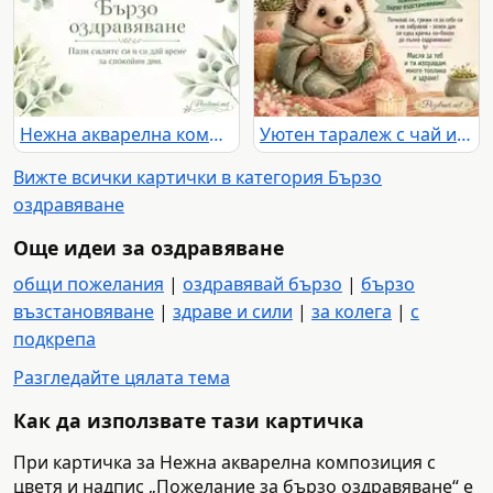
Нежна акварелна композиция с послание „Бързо оздравяване“
Уютен таралеж с чай и текст за бързо възстановяване
Вижте всички картички в категория Бързо
оздравяване
Още идеи за оздравяване
общи пожелания
|
оздравявай бързо
|
бързо
възстановяване
|
здраве и сили
|
за колега
|
с
подкрепа
Разгледайте цялата тема
Как да използвате тази картичка
При картичка за Нежна акварелна композиция с
цветя и надпис „Пожелание за бързо оздравяване“ е