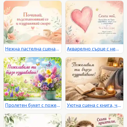
Нежна пастелна сцена с цветя, чаша и послание за бързо оздравяване
Акварелно сърце с нежно послание за бързо оздравяване
Пролетен букет с пожелание за бързо оздравяване
Уютна сцена с книга, чай, свещ и надпис за бързо оздравяване