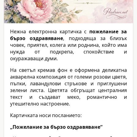
Нежна електронна картичка с
пожелание за
бързо оздравяване
, подходяща за близък
човек, приятел, колега или роднина, който има
нужда от подкрепа, спокойствие и
окуражаващи думи.
На светъл кремав фон е оформена деликатна
акварелна композиция от големи розови цветя,
пъпки, лавандулови стръкове и приглушени
зелени листа. Цветята обгръщат централния
текст и създават меко, романтично и
утешително настроение.
Картичката носи посланието:
„Пожелание за бързо оздравяване“