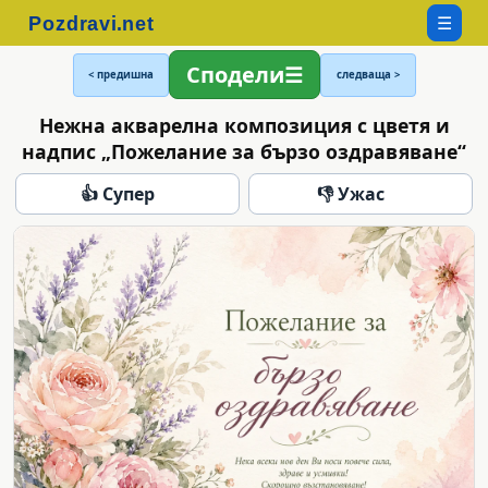
☰
Сподели
< предишна
следваща >
Нежна акварелна композиция с цветя и
надпис „Пожелание за бързо оздравяване“
👍 Супер
👎 Ужас