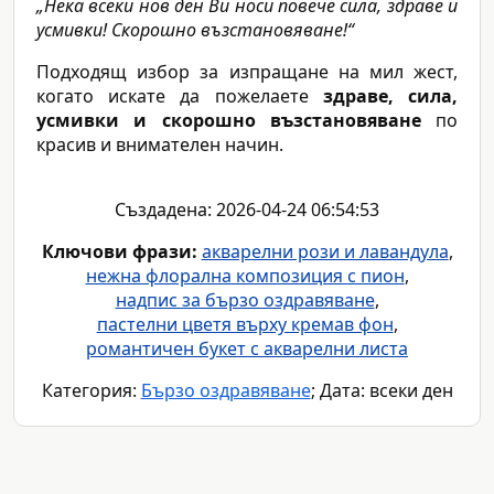
„Нека всеки нов ден Ви носи повече сила, здраве и
усмивки! Скорошно възстановяване!“
Подходящ избор за изпращане на мил жест,
когато искате да пожелаете
здраве, сила,
усмивки и скорошно възстановяване
по
красив и внимателен начин.
Създадена: 2026-04-24 06:54:53
Ключови фрази:
акварелни рози и лавандула
,
нежна флорална композиция с пион
,
надпис за бързо оздравяване
,
пастелни цветя върху кремав фон
,
романтичен букет с акварелни листа
Категория:
Бързо оздравяване
; Дата: всеки ден