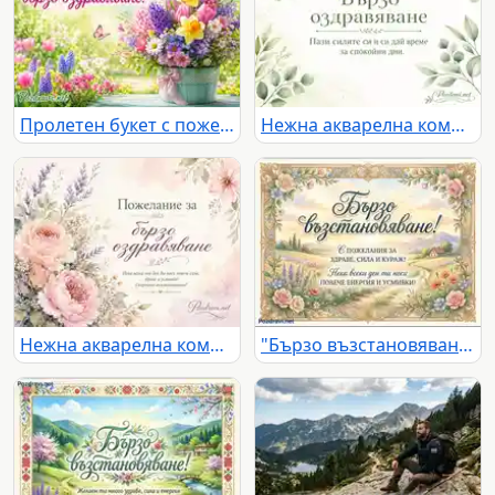
Пролетен букет с пожелание за бързо оздравяване
Нежна акварелна композиция с послание „Бързо оздравяване“
Нежна акварелна композиция с цветя и надпис „Пожелание за бързо оздравяване“
"Бързо възстановяване" картичка с акварелен пейзаж, цветя и пожелания за здраве и усмивки.