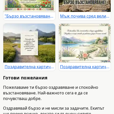
"Бързо възстановяване" картичка с пролетен пейзаж, български мотиви и цветя.
Мъж почива сред величествена планинска панорама с езеро, символизираща бързо възстановяване и сила от природата.
Поздравителна картичка за бързо оздравяване с планински пейзаж и пожелание за колега.
Поздравителна картичка с акварелен пейзаж и пожелание за бързо оздравяване от екип.
Готови пожелания
Пожелаваме ти бързо оздравяване и спокойно
възстановяване. Най-важното сега е да се
почувстваш добре.
Оздравявай бързо и не мисли за задачите. Екипът
ще поеме всичко, докато си върнеш силите.