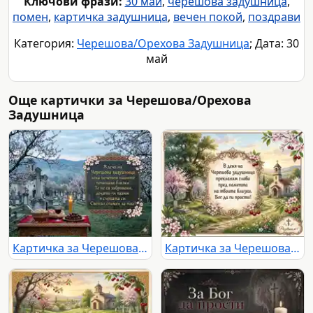
Ключови фрази:
30 май
,
черешова задушница
,
помен
,
картичка задушница
,
вечен покой
,
поздрави
Категория:
Черешова/Орехова Задушница
; Дата: 30
май
Още картички за Черешова/Орехова
Задушница
Картичка за Черешова задушница със светъл спомен
Картичка за Черешова задушница