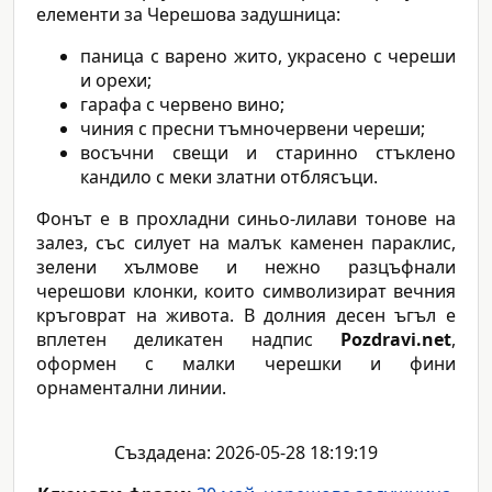
елементи за Черешова задушница:
паница с варено жито, украсено с череши
и орехи;
гарафа с червено вино;
чиния с пресни тъмночервени череши;
восъчни свещи и старинно стъклено
кандило с меки златни отблясъци.
Фонът е в прохладни синьо-лилави тонове на
залез, със силует на малък каменен параклис,
зелени хълмове и нежно разцъфнали
черешови клонки, които символизират вечния
кръговрат на живота. В долния десен ъгъл е
вплетен деликатен надпис
Pozdravi.net
,
оформен с малки черешки и фини
орнаментални линии.
Създадена: 2026-05-28 18:19:19