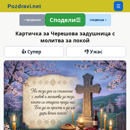
☰
Сподели
< предишна
следваща >
Картичка за Черешова задушница с
молитва за покой
👍 Супер
👎 Ужас