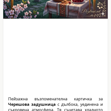
Пейзажна възпоменателна картичка за
Черешова задушница
с дълбока, уединена и
съкровена атмосфера. Тя съчетава хладното