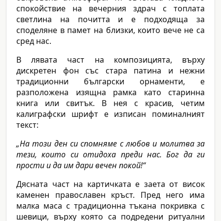
спокойствие на вечерния здрач с топлата
светлина на почитта и е подходяща за
споделяне в памет на близки, които вече не са
сред нас.
В лявата част на композицията, върху
дискретен фон със стара патина и нежни
традиционни български орнаменти, е
разположена изящна рамка като старинна
книга или свитък. В нея с красив, четим
калиграфски шрифт е изписан поминалният
текст:
„На този ден си спомняме с любов и молитва за
тези, които си отидоха преди нас. Бог да ги
прости и да им дари вечен покой!“
Дясната част на картичката е заета от висок
каменен православен кръст. Пред него има
малка маса с традиционна тъкана покривка с
шевици, върху която са подредени ритуални