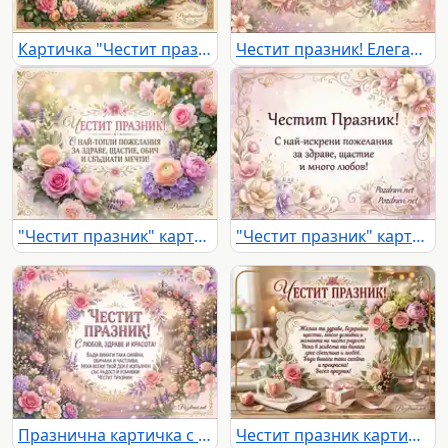
Картичка "Честит празник" с пищна градина, рози и сърдечни пожелания за здраве, щастие и любов.
Честит празник! Елегантна картичка с рози, лилии и сърдечни пожелания.
"Честит празник" картичка с рози, лавандула и топли пожелания за здраве, щастие и сбъднати мечти.
"Честит празник" картичка с нежни цветя и пожелания за здраве, щастие и любов.
Празнична картичка с акварелни рози и хортензии, пожелания "Честит празник" за любов, здраве и красота.
Честит празник картичка с рози, шампанско и пожелание за щастие.