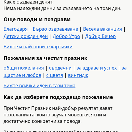
Как е създаден денят:
Няма надеждни данни за създаването на този ден.
Още поводи и поздрави
Благодаря
|
Бързо оздравяване
|
Весела ваканция
|
Детски рожден ден
|
Добро Утро
|
Добър Вечер
Вижте и най-новите картички
Пожелания за честит празник
общи пожелания
|
сърдечни
|
за здраве и успех
|
за
щастие и любов
|
с цветя
|
винтидж
Вижте всички идеи в тази тема
Как да изберете подходящо пожелание
При Честит Празник най-добър резултат дават
пожеланията, които звучат човешки, ясни и
достатъчно конкретни за повода.