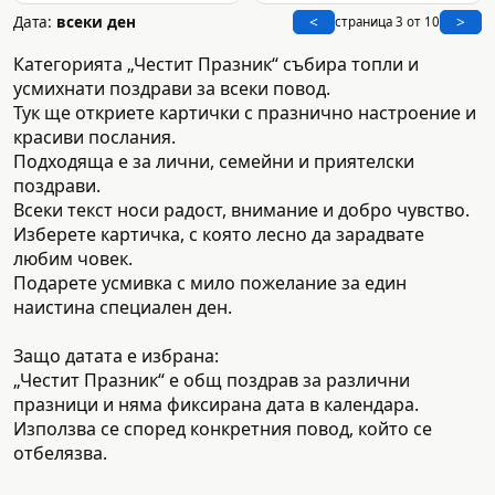
Дата:
всеки ден
<
>
страница 3 от 10
Категорията „Честит Празник“ събира топли и
усмихнати поздрави за всеки повод.
Тук ще откриете картички с празнично настроение и
красиви послания.
Подходяща е за лични, семейни и приятелски
поздрави.
Всеки текст носи радост, внимание и добро чувство.
Изберете картичка, с която лесно да зарадвате
любим човек.
Подарете усмивка с мило пожелание за един
наистина специален ден.
Защо датата е избрана:
„Честит Празник“ е общ поздрав за различни
празници и няма фиксирана дата в календара.
Използва се според конкретния повод, който се
отбелязва.