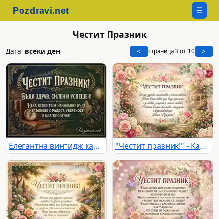
☰
Честит Празник
Дата:
всеки ден
<
>
страница 3 от 10
Елегантна винтидж картичка "Честит празник" с пожелания за здраве, успех и благополучие, украсена с книги и глобус.
"Честит празник!" - Картичка с рози, беседка и пожелание за здраве, щастие и любов.