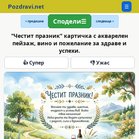
☰
Сподели
< предишна
следваща >
"Честит празник" картичка с акварелен
пейзаж, вино и пожелание за здраве и
успехи.
👍 Супер
👎 Ужас