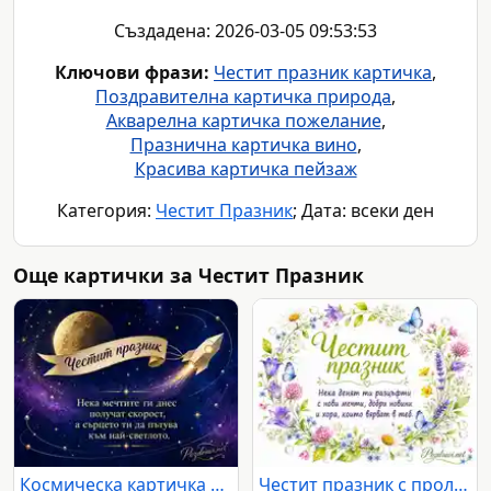
Създадена: 2026-03-05 09:53:53
Ключови фрази:
Честит празник картичка
,
Поздравителна картичка природа
,
Акварелна картичка пожелание
,
Празнична картичка вино
,
Красива картичка пейзаж
Категория:
Честит Празник
; Дата: всеки ден
Още картички за Честит Празник
Космическа картичка с ракета, луна и празничен текст за мечти към светлото
Честит празник с пролетни цветя, пеперуди и топъл надпис