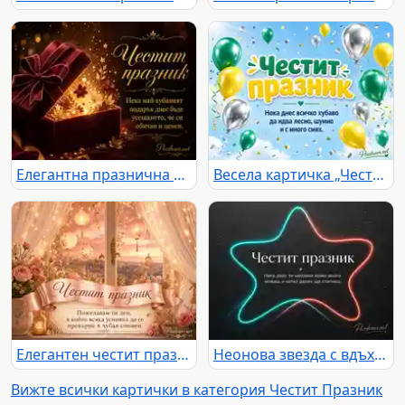
Елегантна празнична картичка с бордо подарък, златна светлина и послание за обич и ценност
Весела картичка „Честит празник“ с балони, конфети и пожелание за смях
Елегантен честит празник с рози, фенери и нежно пожелание край прозорец
Неонова звезда с вдъхновяващ надпис за честит празник
Вижте всички картички в категория Честит Празник