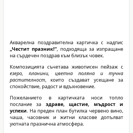
Акварелна поздравителна картичка с надпис
„Честит празник!“
, подходяща за изпращане
на сърдечен поздрав към близък човек.
Композицията съчетава живописен пейзаж с
езеро, планини, цветна поляна и тучна
растителност
, които създават усещане за
спокойствие, радост и вдъхновение.
Пожеланието в картичката носи топло
послание за
здраве, щастие, мъдрост и
успехи
. На преден план бутилка червено вино,
чаша, часовник и житни класове допълват
уютната празнична атмосфера.