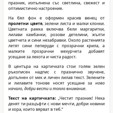
празник, изпълнена със светлина, свежест и
оптимистично настроение.
На бял фон е оформен красив венец от
пролетни цветя
, зелени листа и малки клонки.
Цветната рамка включва бели маргаритки,
лилави камбанки, розови детелини, жълти
цветчета и сини незабравки. Около растенията
летят сини пеперуди с прозрачни крила, а
малките прозрачни мехурчета добавят
усещане за лекота и чиста радост.
В центъра на картичката стои голям зелен
ръкописен надпис с празнично звучене,
допълнен от мек и личен лилав текст. Зелените
и лилавите тонове носят усещане за
ново
начало, добри вести и топло внимание
.
Текст на картичката:
„Честит празник! Нека
денят ти разцъфти с нови мечти, добри новини
и хора, които вярват в теб.“