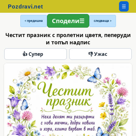
☰
Сподели
< предишна
следваща >
Честит празник с пролетни цветя, пеперуди
и топъл надпис
👍 Супер
👎 Ужас