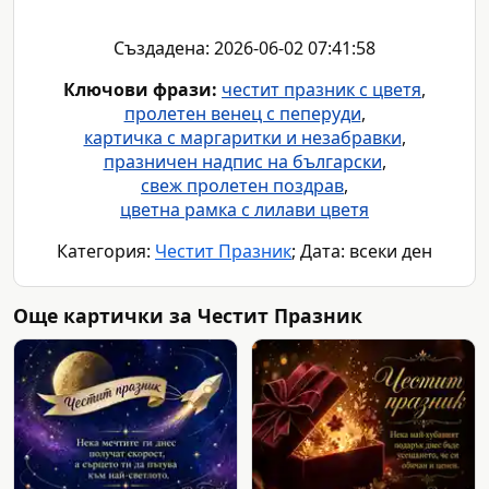
Създадена: 2026-06-02 07:41:58
Ключови фрази:
честит празник с цветя
,
пролетен венец с пеперуди
,
картичка с маргаритки и незабравки
,
празничен надпис на български
,
свеж пролетен поздрав
,
цветна рамка с лилави цветя
Категория:
Честит Празник
; Дата: всеки ден
Още картички за Честит Празник