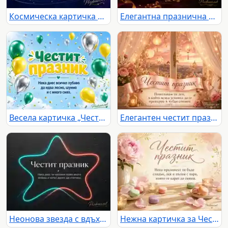
Космическа картичка с ракета, луна и празничен текст за мечти към светлото
Елегантна празнична картичка с бордо подарък, златна светлина и послание за обич и ценност
Весела картичка „Честит празник“ с балони, конфети и пожелание за смях
Елегантен честит празник с рози, фенери и нежно пожелание край прозорец
Неонова звезда с вдъхновяващ надпис за честит празник
Нежна картичка за Честит празник с божури, макарони и свещи