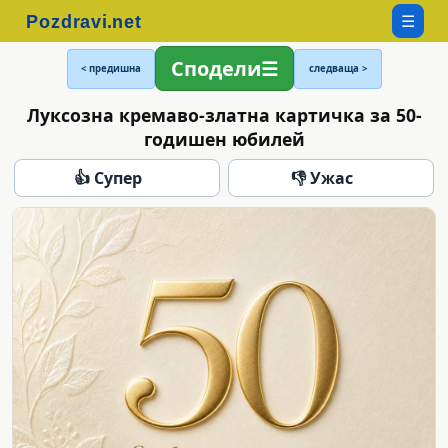
☰
Сподели
< предишна
следваща >
Луксозна кремаво-златна картичка за 50-
годишен юбилей
👍 Супер
👎 Ужас