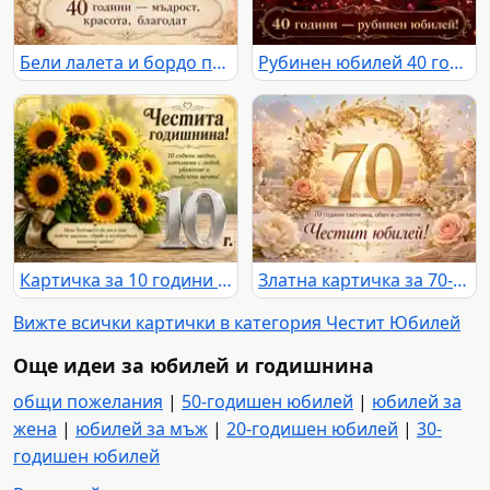
Бели лалета и бордо панделка за елегантен юбилей 40 години
Рубинен юбилей 40 години с червени рози, рубини и златен надпис
Картичка за 10 години годишнина със слънчогледи, сребърна цифра 10 и празнични надписи
Златна картичка за 70-годишен юбилей с цветя, перли и празничен надпис
Вижте всички картички в категория Честит Юбилей
Още идеи за юбилей и годишнина
общи пожелания
|
50-годишен юбилей
|
юбилей за
жена
|
юбилей за мъж
|
20-годишен юбилей
|
30-
годишен юбилей