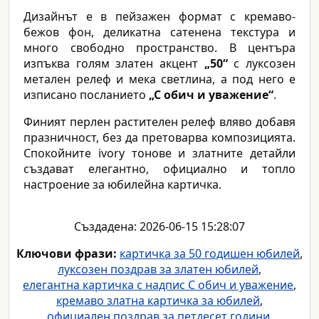
Дизайнът е в пейзажен формат с кремаво-
бежов фон, деликатна сатенена текстура и
много свободно пространство. В центъра
изпъква голям златен акцент
„50“
с луксозен
метален релеф и мека светлина, а под него е
изписано посланието
„С обич и уважение“
.
Финият перлен растителен релеф вляво добавя
празничност, без да претоварва композицията.
Спокойните ivory тонове и златните детайли
създават елегантно, официално и топло
настроение за юбилейна картичка.
Създадена: 2026-06-15 15:28:07
Ключови фрази:
картичка за 50 годишен юбилей
,
луксозен поздрав за златен юбилей
,
елегантна картичка с надпис С обич и уважение
,
кремаво златна картичка за юбилей
,
официален поздрав за петдесет години
,