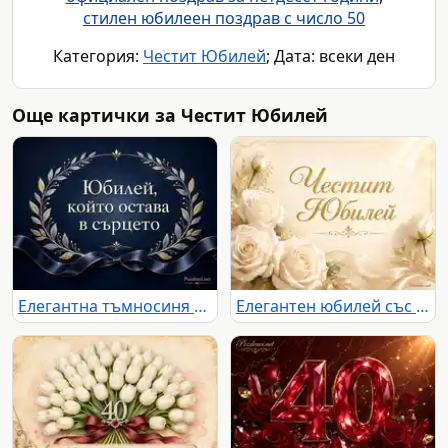
стилен юбилеен поздрав с число 50
Категория:
Честит Юбилей
; Дата: всеки ден
Още картички за Честит Юбилей
Елегантна тъмносиня юбилейна картичка с лавров венец и сатенена лента
Елегантен юбилей със златен надпис и бели рози