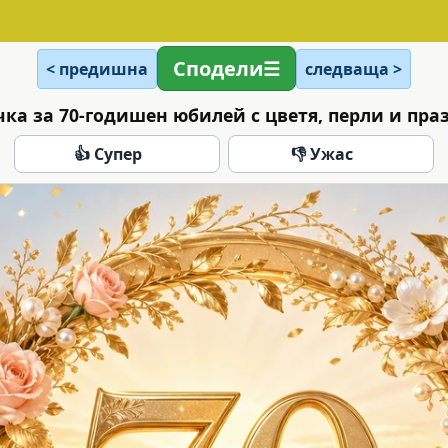
Сподели
< предишна
следваща >
ка за 70-годишен юбилей с цветя, перли и пр
👍 Супер
👎 Ужас