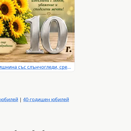
Картичка за 10 години годишнина със слънчогледи, сребърна цифра 10 и празнични надписи
 юбилей
|
40-годишен юбилей