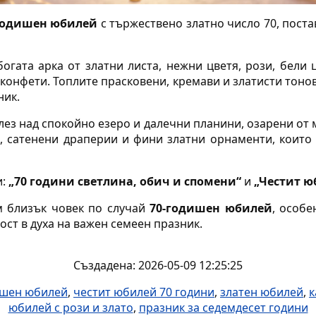
-годишен юбилей
с тържествено златно число 70, пост
огата арка от златни листа, нежни цветя, рози, бели 
конфети. Топлите прасковени, кремави и златисти тонов
ник.
лез над спокойно езеро и далечни планини, озарени от 
, сатенени драперии и фини златни орнаменти, които
и:
„70 години светлина, обич и спомени“
и
„Честит ю
м близък човек по случай
70-годишен юбилей
, особе
ост в духа на важен семеен празник.
Създадена: 2026-05-09 12:25:25
ишен юбилей
,
честит юбилей 70 години
,
златен юбилей
,
к
юбилей с рози и злато
,
празник за седемдесет години