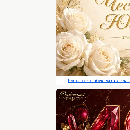
Елегантен юбилей със злат