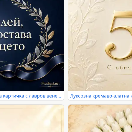
Елегантна тъмносиня юбилейна картичка с лавров венец и сатенена лента
Луксозна кремаво-златна 