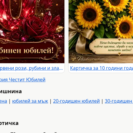
Рубинен юбилей 40 години с червени рози, рубини и златен надпис
ория Честит Юбилей
дишнина
ена
|
юбилей за мъж
|
20-годишен юбилей
|
30-годишен
артичка