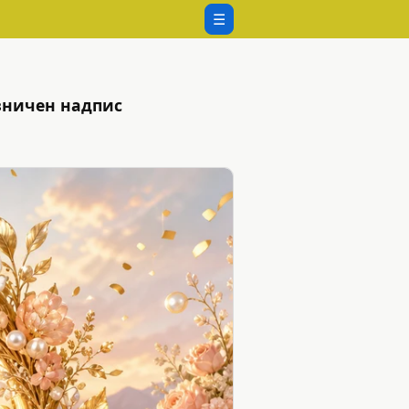
☰
азничен надпис