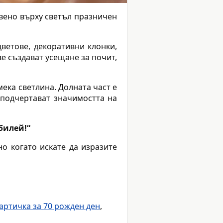
авено върху светъл празничен
цветове, декоративни клонки,
е създават усещане за почит,
мека светлина. Долната част е
 подчертават значимостта на
билей!“
но когато искате да изразите
артичка за 70 рожден ден
,