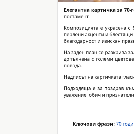
Елегантна картичка за 70
постамент.
Композицията е украсена с б
перлени акценти и блестящи 
благодарност и изискан праз
На заден план се разкрива за
допълнена с големи цветове
повода.
Надписът на картичката глас
Подходяща е за поздрав къ
уважение, обич и признателн
Ключови фрази:
70 год