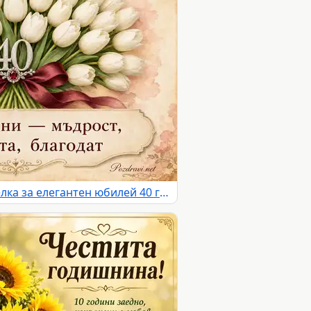
Бели лалета и бордо панделка за елегантен юбилей 40 години