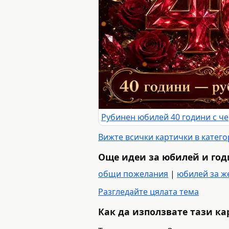
Вижте всички картички в катег
Още идеи за юбилей и го
общи пожелания
|
юбилей за ж
Разгледайте цялата тема
Как да използвате тази к