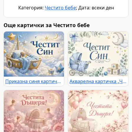
Категория:
Честито бебе
; Дата: всеки ден
Още картички за Честито бебе
Приказна синя картичка „Честит Син“ с бебешка люлка, мече, облаци и златни звезди
Акварелна картичка „Честит Син“ с бебешка количка, луна и звезди