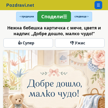
☰
Сподели
< предишна
следваща >
Нежна бебешка картичка с мече, цветя и
надпис „Добре дошло, малко чудо!“
👍 Супер
👎 Ужас