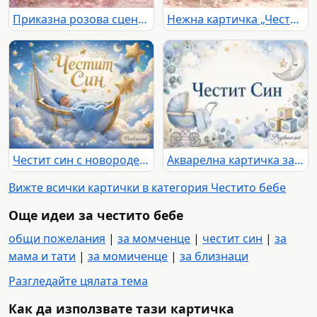
Приказна розова сцена с феи, бебешка люлка и надпис „Честита Дъщеря!“
Нежна картичка „Честита Дъщеря!“ с бебешка люлка, розови цветя и балони
Честит син с новородено бебе в синя люлка сред облаци, звезди и балони
Акварелна картичка за раждане на момче с надпис „Честит Син“
Вижте всички картички в категория Честито бебе
Още идеи за честито бебе
общи пожелания
|
за момченце
|
честит син
|
за
мама и тати
|
за момиченце
|
за близнаци
Разгледайте цялата тема
Как да използвате тази картичка