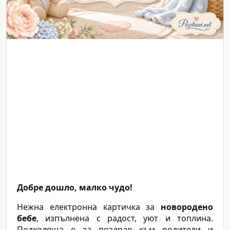
Добре дошло, малко чудо!
Нежна електронна картичка за
новородено
бебе
, изпълнена с радост, уют и топлина.
Подходяща е за поздрав към родители и