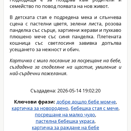
семейство по повод появата на нов живот.
В детската стая е подредена мека и слънчева
сцена с пастелни цветя, зелени листа, розова
панделка със сърце, хартиени жерави и пухкаво
плюшено мече със синя панделка. Плетената
кошница със светлосиня завивка допълва
усещането за нежност и обич.
Картичка с мило послание за посрещане на бебе,
създадена за споделяне на щастие, умиление и
най-сърдечни пожелания.
Създадена: 2026-05-14 19:02:20
Ключови фрази:
добре дошло бебе момче
,
картичка за новородено
,
бебешка стая с мече
,
посрещане на малко чудо
,
пастелна бебешка украса
,
картичка за раждане на бебе