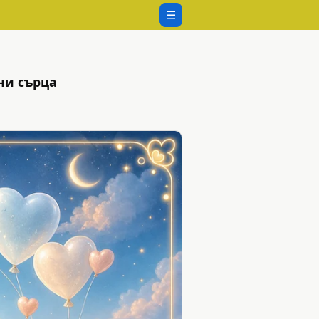
☰
ни сърца