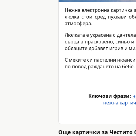
Нежна електронна картичка 
люлка стои сред пухкави об
атмосфера.
Люлката е украсена с дантела
сърца в прасковено, синьо и
облаците добавят игрив и ми
С меките си пастелни нюанси
по повод раждането на бебе.
Ключови фрази:
ч
нежна картич
Още картички за Честито 