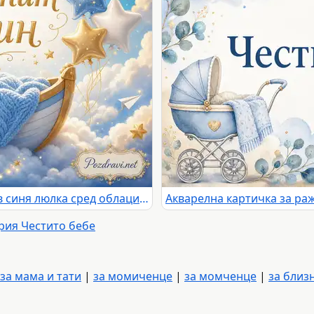
Честит син с новородено бебе в синя люлка сред облаци, звезди и балони
рия Честито бебе
за мама и тати
|
за момиченце
|
за момченце
|
за близ