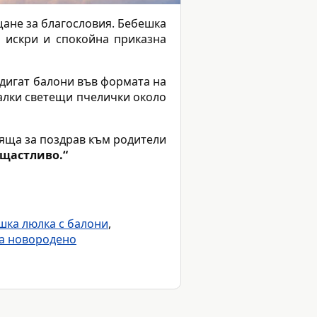
ещане за благословия. Бебешка
и искри и спокойна приказна
издигат балони във формата на
малки светещи пчелички около
дяща за поздрав към родители
 щастливо.“
шка люлка с балони
,
за новородено