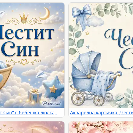
Приказна синя картичка „Честит Син“ с бебешка люлка, мече, облаци и златни звезди