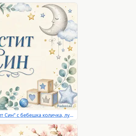
Акварелна картичка „Честит Син“ с бебешка количка, луна и звезди