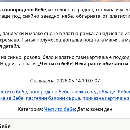
за
новородено бебе
, изпълнена с радост, топлина и ус
лаци под сияйно звездно небе, обгърната от златист
, панделки и малко сърце в златна рамка, а над нея се 
 кремаво. Тънък полумесец допълва нощната магия, а 
л детайл.
 на синьо, розово, бяло и златно тази картичка е подхо
 Надписът гласи:
„Честито бебе! Нека расте обичано и
Създадена: 2026-05-14 19:07:07
естито бебе
,
новородено бебе
,
люлка сред облаци
,
бебе
ка за бебе
,
пастелни балони сърца
,
приказна картичка 
Категория:
Честито бебе
; Дата: всеки ден
бебе