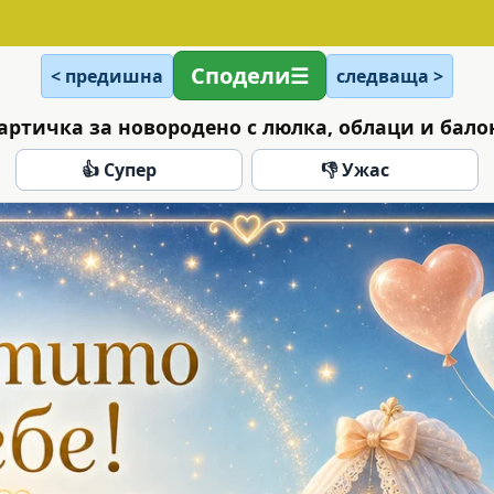
Сподели
< предишна
следваща >
артичка за новородено с люлка, облаци и бало
👍 Супер
👎 Ужас