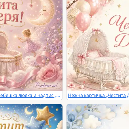
Приказна розова сцена с феи, бебешка люлка и надпис „Честита Дъщеря!“