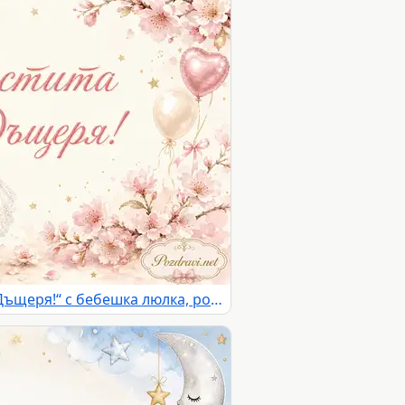
Нежна картичка „Честита Дъщеря!“ с бебешка люлка, розови цветя и балони