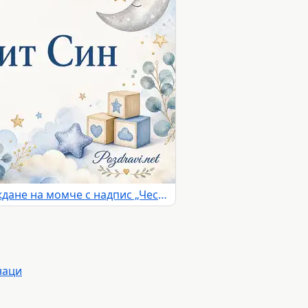
Акварелна картичка за раждане на момче с надпис „Честит Син“
наци