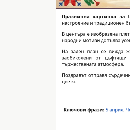
Празнична картичка за 
настроение и традиционен бъ
В центъра е изобразена плет
народни мотиви допълва усе
На заден план се вижда ж
заобиколени от цъфтящи 
тържествената атмосфера.
Поздравът отправя сърдечн
цветя.
Ключови фрази:
5 април
,
Ч