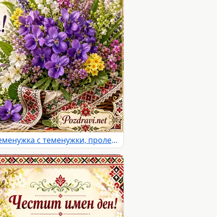
Картичка за имен ден на Теменужка с теменужки, пролетни цветя и български шевици