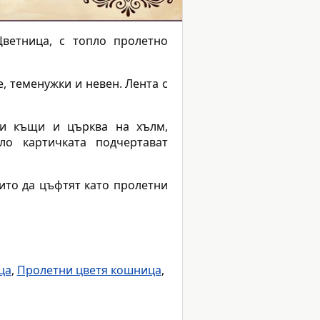
Цветница, с топло пролетно
, теменужки и невен. Лента с
ки къщи и църква на хълм,
о картичката подчертават
оито да цъфтят като пролетни
ца
,
Пролетни цветя кошница
,