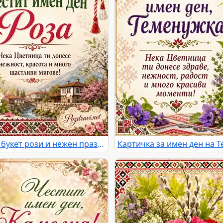
Цветница с фолклорни мотиви, букет рози и нежен празничен надпис за имен ден Роза