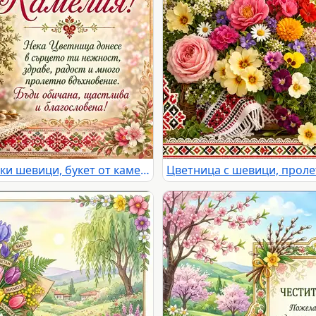
Цветница за Камелия с български шевици, букет от камелии, здравец, върба и пролетно послание