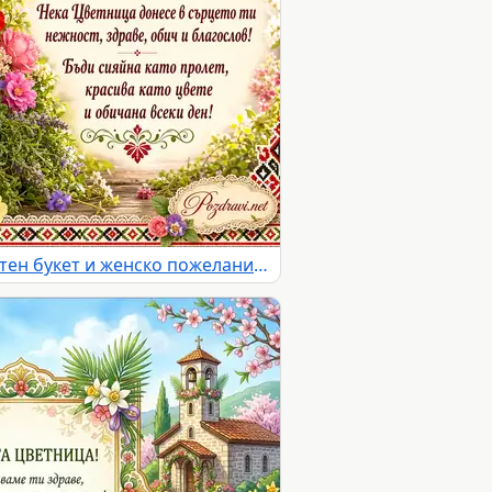
Цветница с шевици, пролетен букет и женско пожелание за имен ден