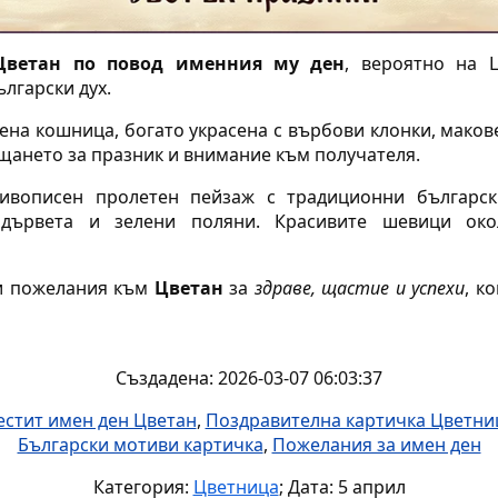
Цветан по повод именния му ден
, вероятно на 
лгарски дух.
ена кошница, богато украсена с върбови клонки, макове
щането за празник и внимание към получателя.
ивописен пролетен пейзаж с традиционни българс
дървета и зелени поляни. Красивите шевици окол
и пожелания към
Цветан
за
здраве, щастие и успехи
, к
Създадена: 2026-03-07 06:03:37
естит имен ден Цветан
,
Поздравителна картичка Цветни
Български мотиви картичка
,
Пожелания за имен ден
Категория:
Цветница
; Дата: 5 април