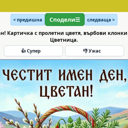
Сподели
< предишна
следваща >
ан! Картичка с пролетни цветя, върбови клонки
Цветница.
👍 Супер
👎 Ужас