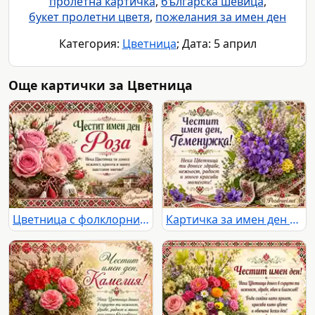
пролетна картичка
,
българска шевица
,
букет пролетни цветя
,
пожелания за имен ден
Категория:
Цветница
; Дата: 5 април
Още картички за Цветница
Цветница с фолклорни мотиви, букет рози и нежен празничен надпис за имен ден Роза
Картичка за имен ден на Теменужка с теменужки, пролетни цветя и български шевици