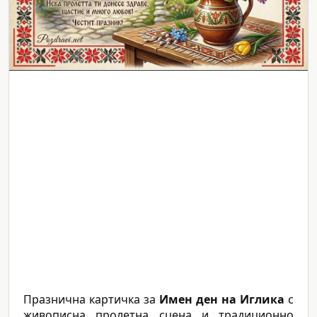
Празнична картичка за
Имен ден на Иглика
с
живописна пролетна сцена и традиционно