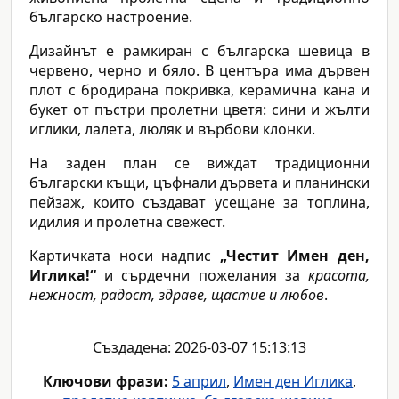
българско настроение.
Дизайнът е рамкиран с българска шевица в
червено, черно и бяло. В центъра има дървен
плот с бродирана покривка, керамична кана и
букет от пъстри пролетни цветя: сини и жълти
иглики, лалета, люляк и върбови клонки.
На заден план се виждат традиционни
български къщи, цъфнали дървета и планински
пейзаж, които създават усещане за топлина,
идилия и пролетна свежест.
Картичката носи надпис
„Честит Имен ден,
Иглика!“
и сърдечни пожелания за
красота,
нежност, радост, здраве, щастие и любов
.
Създадена: 2026-03-07 15:13:13
Ключови фрази:
5 април
,
Имен ден Иглика
,