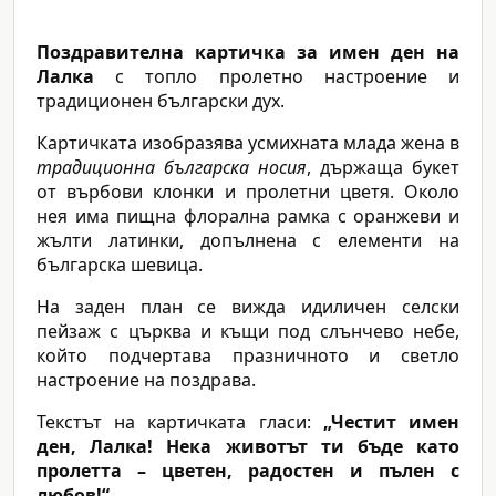
Поздравителна картичка за имен ден на
Лалка
с топло пролетно настроение и
традиционен български дух.
Картичката изобразява усмихната млада жена в
традиционна българска носия
, държаща букет
от върбови клонки и пролетни цветя. Около
нея има пищна флорална рамка с оранжеви и
жълти латинки, допълнена с елементи на
българска шевица.
На заден план се вижда идиличен селски
пейзаж с църква и къщи под слънчево небе,
който подчертава празничното и светло
настроение на поздрава.
Текстът на картичката гласи:
„Честит имен
ден, Лалка! Нека животът ти бъде като
пролетта – цветен, радостен и пълен с
любов!“