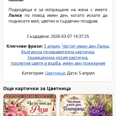
Подходяща е за изпращане на жена с името
Лалка
по повод имен ден, когато искате да
поднесете мил, цветен и сърдечен поздрав.
Създадена: 2026-03-07 14:37:25
Ключови фрази:
5 април
,
Честит имен ден Лалка
,
българска поздравителна картичка
,
традиционна носия картичка
,
пролетни цветя и върба
,
имен ден пожелание
Категория:
Цветница
; Дата: 5 април
Още картички за Цветница