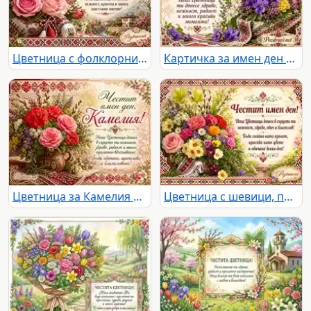
Цветница с фолклорни мотиви, букет рози и нежен празничен надпис за имен ден Роза
Картичка за имен ден на Теменужка с теменужки, пролетни цветя и български шевици
Цветница за Камелия с български шевици, букет от камелии, здравец, върба и пролетно послание
Цветница с шевици, пролетен букет и женско пожелание за имен ден