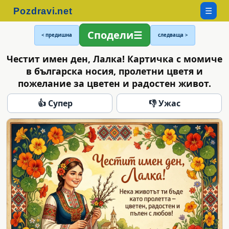
☰
Сподели
< предишна
следваща >
Честит имен ден, Лалка! Картичка с момиче
в българска носия, пролетни цветя и
пожелание за цветен и радостен живот.
👍 Супер
👎 Ужас