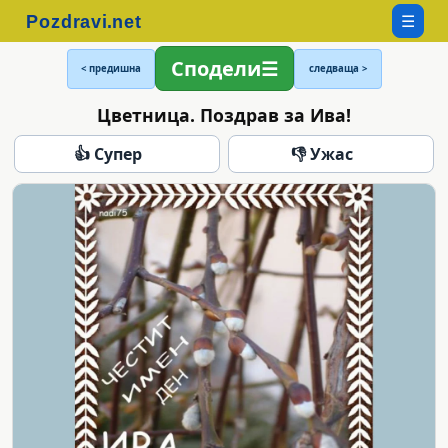
☰
Сподели
< предишна
следваща >
Цветница. Поздрав за Ива!
👍 Супер
👎 Ужас