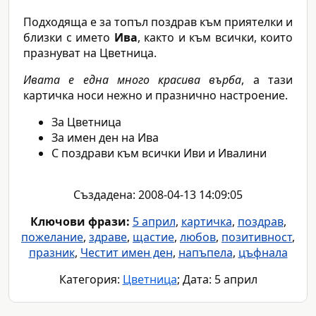
Подходяща е за топъл поздрав към приятелки и
близки с името
Ива
, както и към всички, които
празнуват на Цветница.
Ивата е една много красива върба
, а тази
картичка носи нежно и празнично настроение.
За Цветница
За имен ден на Ива
С поздрави към всички Иви и Ивалини
Създадена: 2008-04-13 14:09:05
Ключови фрази:
5 април
,
картичка
,
поздрав
,
пожелание
,
здраве
,
щастие
,
любов
,
позитивност
,
празник
,
Честит имен ден
,
напъпела
,
цъфнала
Категория:
Цветница
; Дата: 5 април