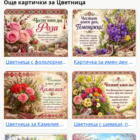
Още картички за Цветница
Цветница с фолклорни мотиви, букет рози и нежен празничен надпис за имен ден Роза
Картичка за имен ден на Теменужка с теменужки, пролетни цветя и български шевици
Цветница за Камелия с български шевици, букет от камелии, здравец, върба и пролетно послание
Цветница с шевици, пролетен букет и женско пожелание за имен ден