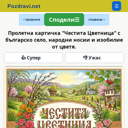
☰
Сподели
< предишна
следваща >
Пролетна картичка "Честита Цветница" с
българско село, народни носии и изобилие
от цветя.
👍 Супер
👎 Ужас