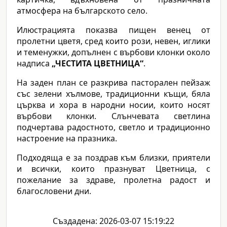
атмосфера на българското село.
Илюстрацията показва пищен венец от
пролетни цветя, сред които рози, невен, иглики
и теменужки, допълнен с върбови клонки около
надписа
„ЧЕСТИТА ЦВЕТНИЦА“
.
На заден план се разкрива пасторален пейзаж
със зелени хълмове, традиционни къщи, бяла
църква и хора в народни носии, които носят
върбови клонки. Слънчевата светлина
подчертава радостното, светло и традиционно
настроение на празника.
Подходяща е за поздрав към близки, приятели
и всички, които празнуват Цветница, с
пожелание за здраве, пролетна радост и
благословени дни.
Създадена: 2026-03-07 15:19:22