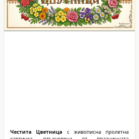
Честита Цветница
с живописна пролетна
картичка, вдъхновена от празничната