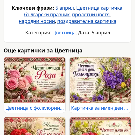
Ключови фрази:
5 април
,
Цветница картичка
,
български празник
,
пролетни цветя
,
народни носии
,
поздравителна картичка
Категория:
Цветница
; Дата: 5 април
Още картички за Цветница
Цветница с фолклорни мотиви, букет рози и нежен празничен надпис за имен ден Роза
Картичка за имен ден на Теменужка с теменужки, пролетни цветя и български шевици