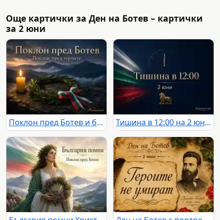
Още картички за Ден на Ботев – картички
за 2 юни
Поклон пред Ботев и българските герои сред планини, свещ и лавров венец
Тишина в 12:00 на 2 юни с български трибагреник и златен лъв