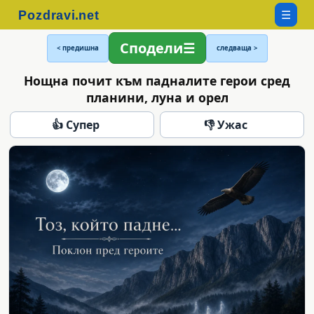
☰
Сподели
< предишна
следваща >
Нощна почит към падналите герои сред
планини, луна и орел
👍 Супер
👎 Ужас