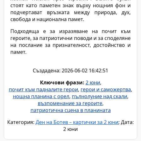
стоят като паметен знак върху нощния фон и
подчертават връзката между природа, дух,
свобода и национална памет.
Подходяща е за изразяване на почит към
героите, за патриотични поводи и за споделяне
на послание за признателност, достойнство и
памет.
Създадена: 2026-06-02 16:42:51
Ключови фрази:
2 юни
,
почит към падналите герои
,
герои и саможертва
,
нощна планина с орел
,
пълнолуние над скали
,
възпоменание за героите
,
патриотична сцена в планината
Категория:
Ден на Ботев – картички за 2 юни
; Дата:
2 юни