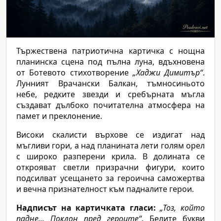
Тържествена патриотична картичка с нощна
планинска сцена под пълна луна, вдъхновена
от Ботевото стихотворение
„Хаджи Димитър“
.
Лунният Врачански Балкан, тъмносиньото
небе, редките звезди и сребърната мъгла
създават дълбоко почитателна атмосфера на
памет и преклонение.
Високи скалисти върхове се издигат над
мъгливи гори, а над планината лети голям орел
с широко разперени крила. В долината се
открояват светли призрачни фигури, които
подсилват усещането за героична саможертва
и вечна признателност към падналите герои.
Надписът на картичката гласи:
„Тоз, който
падне... Поклон пред героите“
. Белите букви