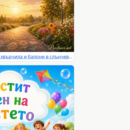
Честит 1 юни с дете, баща, хвърчила и балони в слънчев парк