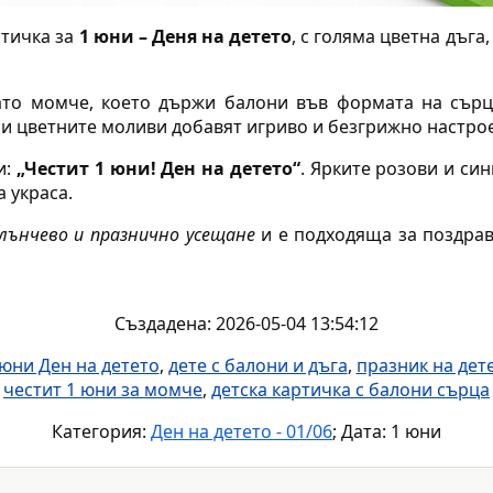
ртичка за
1 юни – Деня на детето
, с голяма цветна дъг
ато момче, което държи балони във формата на сърца
 и цветните моливи добавят игриво и безгрижно настро
и:
„Честит 1 юни! Ден на детето“
. Ярките розови и си
а украса.
лънчево и празнично усещане
и е подходяща за поздрав
Създадена: 2026-05-04 13:54:12
 юни Ден на детето
,
дете с балони и дъга
,
празник на дет
честит 1 юни за момче
,
детска картичка с балони сърца
Категория:
Ден на детето - 01/06
; Дата: 1 юни