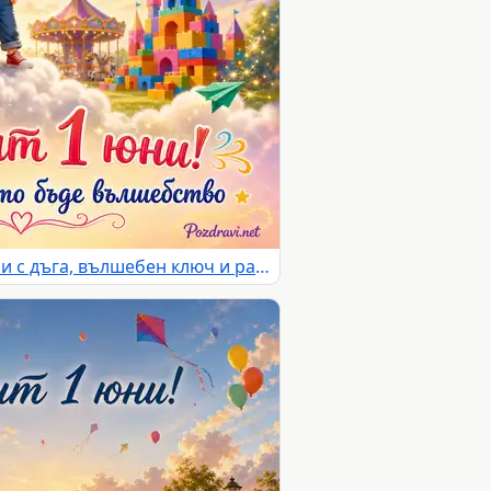
Приказна картичка за 1 юни с дъга, вълшебен ключ и радостно детство