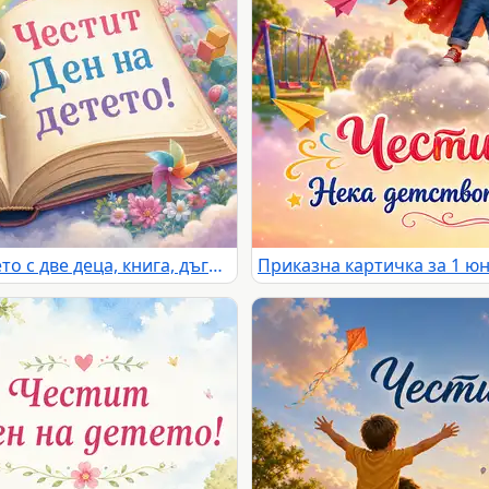
Приказна сцена за Деня на детето с две деца, книга, дъга, замък и надпис „Честит Ден на детето!“