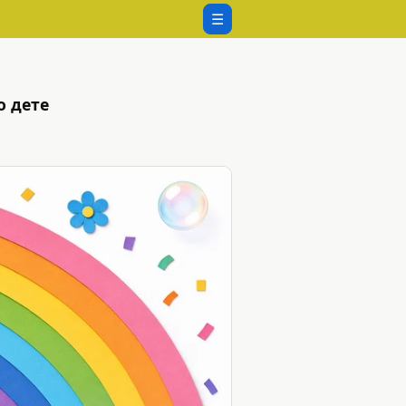
☰
о дете