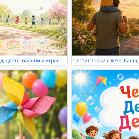
Ден на детето с розов велосипед, цветя, балони и играещи деца