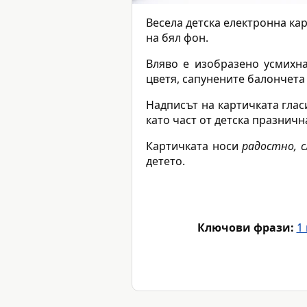
Весела детска електронна ка
на бял фон.
Вляво е изобразено усмихн
цветя, сапунените балончета
Надписът на картичката глас
като част от детска празничн
Картичката носи
радостно, с
детето.
Ключови фрази:
1