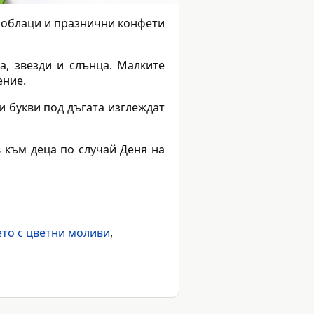
а, облаци и празнични конфети
, звезди и слънца. Малките
ение.
ни букви под дъгата изглеждат
 към деца по случай Деня на
ето с цветни моливи
,