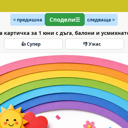
Сподели
< предишна
следваща >
а картичка за 1 юни с дъга, балони и усмихнат
👍 Супер
👎 Ужас