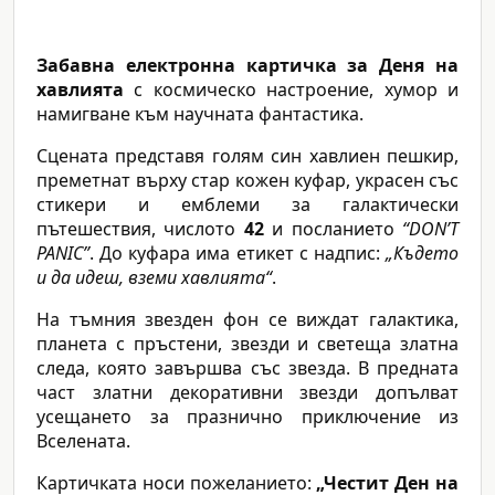
Забавна електронна картичка за Деня на
хавлията
с космическо настроение, хумор и
намигване към научната фантастика.
Сцената представя голям син хавлиен пешкир,
преметнат върху стар кожен куфар, украсен със
стикери и емблеми за галактически
пътешествия, числото
42
и посланието
“DON’T
PANIC”
. До куфара има етикет с надпис:
„Където
и да идеш, вземи хавлията“
.
На тъмния звезден фон се виждат галактика,
планета с пръстени, звезди и светеща златна
следа, която завършва със звезда. В предната
част златни декоративни звезди допълват
усещането за празнично приключение из
Вселената.
Картичката носи пожеланието:
„Честит Ден на