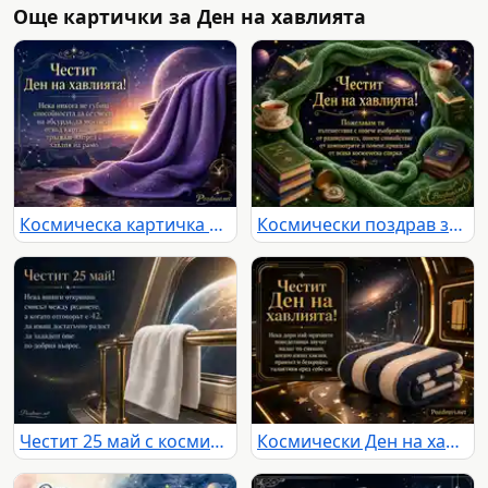
Още картички за Ден на хавлията
Космическа картичка за Деня на хавлията с лилава хавлия, звезди и празничен надпис
Космически поздрав за Деня на хавлията с книги, чай, звезди и зелена хавлия
Честит 25 май с космическа хавлия, Земята и хумористична препратка към числото 42
Космически Ден на хавлията със сгъната хавлия, галактика и златна футуристична украса