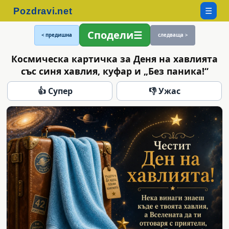
☰
Сподели
< предишна
следваща >
Космическа картичка за Деня на хавлията
със синя хавлия, куфар и „Без паника!“
👍 Супер
👎 Ужас