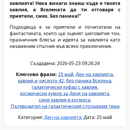
хавлията! Нека винаги знаеш къде е твоята
хавлия, а Вселената да ти отговаря с
приятели, смях. Без паника!“
Подходяща е за приятели и почитатели на
фантастиката, които ще оценят шеговития тон,
празничния блясък и идеята за хавлията като
незаменим спътник във всяко приключение.
Създадена: 2026-05-23 09:26:24
Ключови фрази:
25 май
,
Ден на хавлията
,
хавлия и числото 42
,
без паника Вселена
,
галактически куфар с хавлия
,
космически хумор за Деня на хавлията
,
синя хавлия в космоса
,
Пътеводител на галактическия стопаджия тема
Категория:
Ден на хавлията
; Дата: 25 май