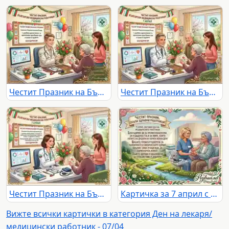
Честит Празник на Българските Медицински Работници!
Честит Празник на Българските Медицински Работници!
Честит Празник на Българските Медицински Работници!
Картичка за 7 април с поздрав и благодарност към здравните работници за техните грижи и професионализъм
Вижте всички картички в категория Ден на лекаря/
медицински работник - 07/04