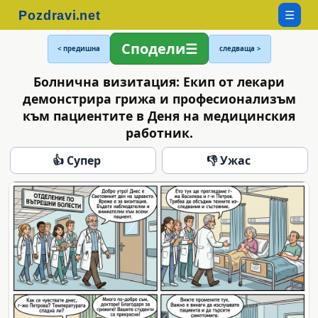
☰
Сподели
< предишна
следваща >
Болнична визитация: Екип от лекари
демонстрира грижа и професионализъм
към пациентите в Деня на медицинския
работник.
👍 Супер
👎 Ужас