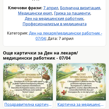
Ключови фрази:
7 април
,
Болнична визитация
,
Медицински екип
,
Грижа за пациенти
,
Ден на медицинския работник
,
Професионализъм в медицината
Категория:
Ден на лекаря/медицински работник -
07/04
; Дата: 7 април
Още картички за Ден на лекаря/
медицински работник - 07/04
Поздравителна картичка за Празника на медицинските работници
Картичка за медицинските работници