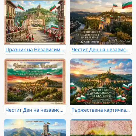
Празник на Независимостта на България във Велико Търново с народни носии и знамена.
Честит Ден на независимостта! Царевец с български знамена по залез – 22 септември.
Честит Ден на независимостта на България! 22 септември с Царевец и български флаг.
Тържествена картичка за 22 септември: Царевец, български знамена и залез.