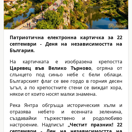
Патриотична електронна картичка за 22
септември - Деня на независимостта на
България.
На картичката е изобразена крепостта
Царевец във Велико Търново
, огряна от
слънцето под синьо небе с бели облаци.
Българският флаг се вее гордо в горния десен
ъгъл, а по крепостните стени се виждат хора,
някои от които носят малки знамена.
Река Янтра обгръща историческия хълм и
отразява небето и есенната зеленина,
създавайки тържествено и родолюбиво
настроение. Надписът
„Честит празник! 22
септември - Ден на независимостта на