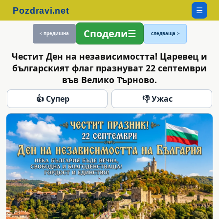
☰
Сподели
< предишна
следваща >
Честит Ден на независимостта! Царевец и
българският флаг празнуват 22 септември
във Велико Търново.
👍 Супер
👎 Ужас