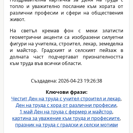
топло и уважително послание към хората от
различни професии и сфери на обществения
живот.
На светъл кремав фон с меки златисти
геометрични акценти са изобразени силуетни
фигури на учителка, строител, лекар, земеделка
и майстор. Градският и селският пейзаж в
долната част подчертават признателността
към труда във всички области.
Създадена: 2026-04-23 19:26:38
Ключови фрази:
Честит Ден на труда с учител строител и лекар
,
Ден на труда с хора от различни професии
,
1 май Ден на труда с фермер и майстор
,
картина за уважение към труда и професиите
,
празник на труда с градски и селски мотиви