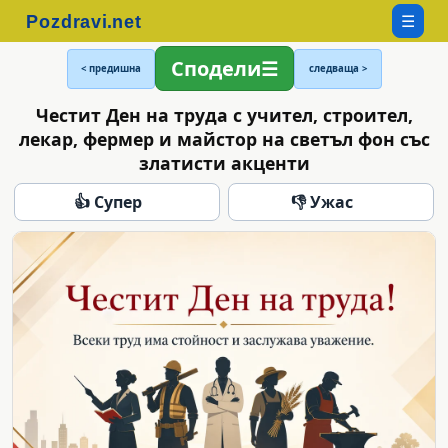
☰
Сподели
< предишна
следваща >
Честит Ден на труда с учител, строител,
лекар, фермер и майстор на светъл фон със
златисти акценти
👍 Супер
👎 Ужас