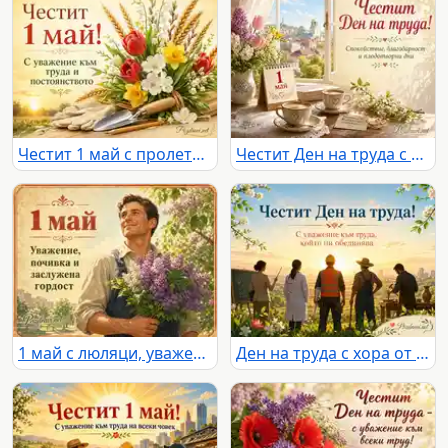
Честит 1 май с пролетен букет, житни класове и символи на труда
Честит Ден на труда с пролетни цветя, кафе и благодарност
1 май с люляци, уважение към труда и заслужена гордост
Ден на труда с хора от различни професии, изгрев и послание за уважение към труда