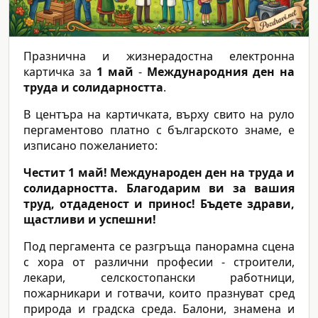
Празнична и жизнерадостна електронна
картичка за
1 май
-
Международния ден на
труда и солидарността
.
В центъра на картичката, върху свито на руло
пергаментово платно с българското знаме, е
изписано пожеланието:
Честит 1 май! Международен ден на труда и
солидарността. Благодарим ви за вашия
труд, отдаденост и принос! Бъдете здрави,
щастливи и успешни!
Под пергамента се разгръща панорамна сцена
с хора от различни професии - строители,
лекари, селскостопански работници,
пожарникари и готвачи, които празнуват сред
природа и градска среда. Балони, знамена и