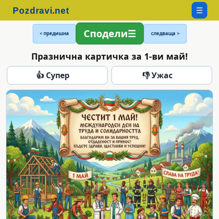
☰
Сподели
< предишна
следваща >
Празнична картичка за 1-ви май!
👍 Супер
👎 Ужас