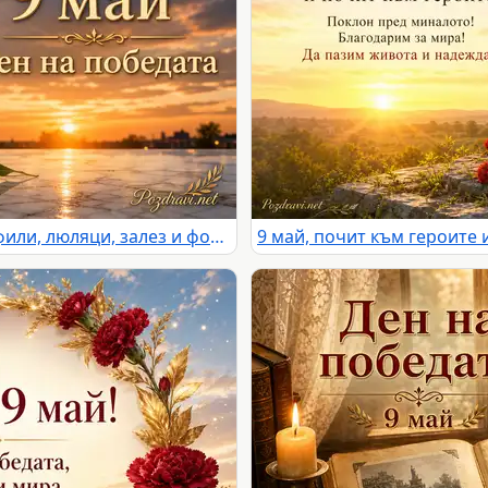
9 май Ден на победата с карамфили, люляци, залез и фойерверки