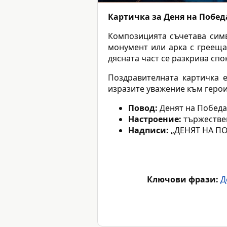
Картичка за Деня на Победа
Композицията съчетава симв
монумент или арка с грееща
дясната част се разкрива спо
Поздравителната картичка
изразите уважение към герои
Повод:
Денят на Победа
Настроение:
тържествен
Надписи:
„ДЕНЯТ НА ПО
Ключови фрази:
Д