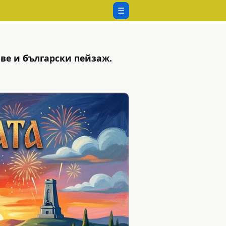
☰
ве и български пейзаж.