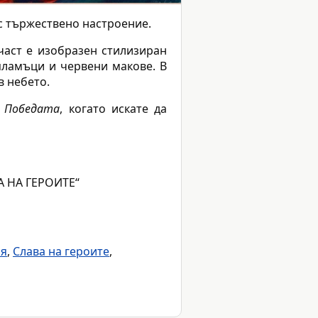
 с тържествено настроение.
част е изобразен стилизиран
пламъци и червени макове. В
в небето.
а Победата
, когато искате да
А НА ГЕРОИТЕ“
ия
,
Слава на героите
,