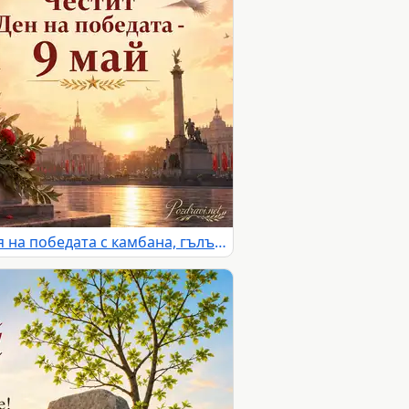
Тържествена сцена за Деня на победата с камбана, гълъби, червени цветя и надпис за 9 май