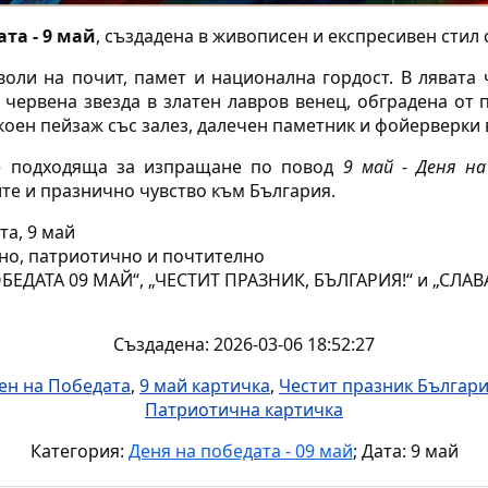
та - 9 май
, създадена в живописен и експресивен стил
оли на почит, памет и национална гордост. В лявата 
 червена звезда в златен лавров венец, обградена от 
коен пейзаж със залез, далечен паметник и фойерверки 
 е подходяща за изпращане по повод
9 май - Деня н
те и празнично чувство към България.
та, 9 май
о, патриотично и почтително
БЕДАТА 09 МАЙ“, „ЧЕСТИТ ПРАЗНИК, БЪЛГАРИЯ!“ и „СЛАВ
Създадена: 2026-03-06 18:52:27
ен на Победата
,
9 май картичка
,
Честит празник Българ
Патриотична картичка
Категория:
Деня на победата - 09 май
; Дата: 9 май