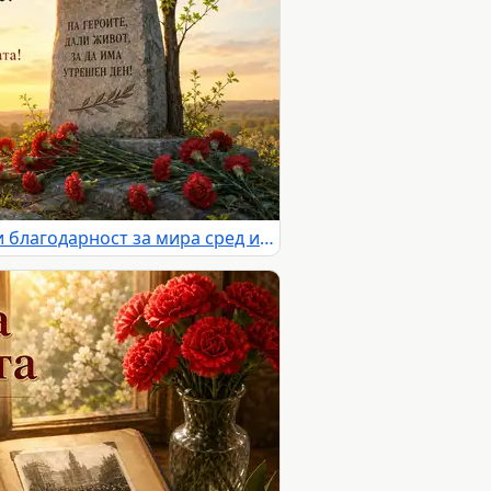
9 май, почит към героите и благодарност за мира сред изгрев, паметник и червени карамфили