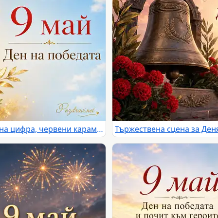
9 май Ден на победата със златна цифра, червени карамфили и празнично сияние