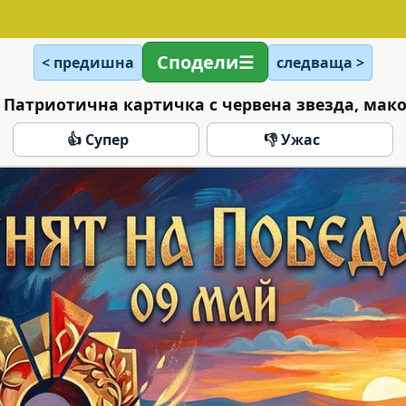
Сподели
< предишна
следваща >
: Патриотична картичка с червена звезда, мако
👍 Супер
👎 Ужас