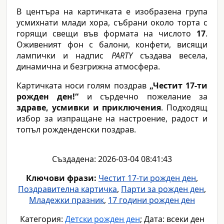
В центъра на картичката е изобразена група
усмихнати млади хора, събрани около торта с
горящи свещи във формата на числото
17
.
Оживеният фон с балони, конфети, висящи
лампички и надпис
PARTY
създава весела,
динамична и безгрижна атмосфера.
Картичката носи голям поздрав
„Честит 17-ти
рожден ден!“
и сърдечно пожелание за
здраве, усмивки и приключения
. Подходящ
избор за изпращане на настроение, радост и
топъл рожденденски поздрав.
Създадена: 2026-03-04 08:41:43
Ключови фрази:
Честит 17-ти рожден ден
,
Поздравителна картичка
,
Парти за рожден ден
,
Младежки празник
,
17 години рожден ден
Категория:
Детски рожден ден
; Дата: всеки ден