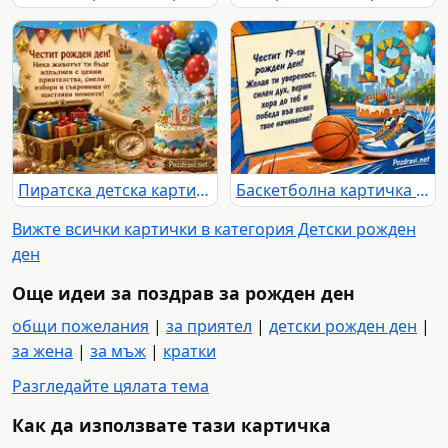
Пиратска детска картичка за 16-и рожден ден със съкровища и балони
Баскетболна картичка за 19-ти рожден ден с торта и кецове
Вижте всички картички в категория Детски рожден
ден
Още идеи за поздрав за рожден ден
общи пожелания
|
за приятел
|
детски рожден ден
|
за жена
|
за мъж
|
кратки
Разгледайте цялата тема
Как да използвате тази картичка