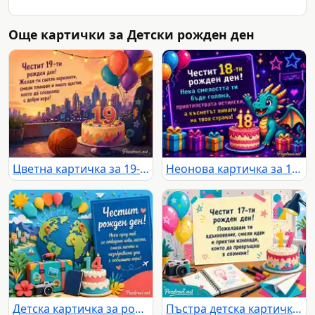
Още картички за Детски рожден ден
Цветна картичка за 19-ти рожден ден с торта, балони и градски залез
Неонова картичка за 18-ти рожден ден с пикселизиран дракон
Детска картичка за рожден ден с глобус, балони, куфар и торта 14
Пъстра детска картичка за 17-ти рожден ден с торта, балони и творчески мотиви