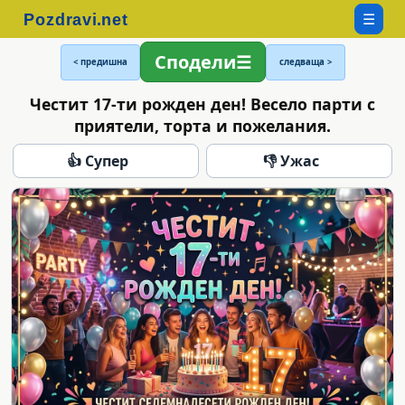
☰
Сподели
< предишна
следваща >
Честит 17-ти рожден ден! Весело парти с
приятели, торта и пожелания.
👍 Супер
👎 Ужас