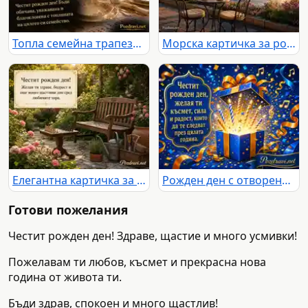
Топла семейна трапеза с торта и нежен поздрав за рожден ден
Морска картичка за рожден ден с любов, спокойствие и споделени години
Елегантна картичка за рожден ден с розова градина, шах и пожелание за здраве
Рожден ден с отворена подаръчна кутия, свещички и златна светлина
Готови пожелания
Честит рожден ден! Здраве, щастие и много усмивки!
Пожелавам ти любов, късмет и прекрасна нова
година от живота ти.
Бъди здрав, спокоен и много щастлив!