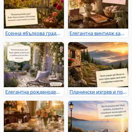
Есенна ябълкова градина с пожелание за дълголетие и много усмивки
Елегантна винтидж картичка за рожден ден с цветя, уют и топло пожелание
Елегантна рожденоденска картичка с лавандула, рози и фонтан
Планински изгрев и пожелание за здраве, смели мечти и незабравими пътешествия