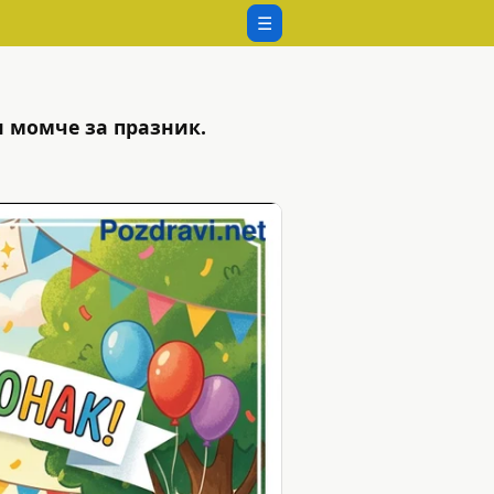
☰
и момче за празник.