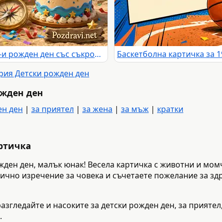
Пиратска детска картичка за 16-и рожден ден със съкровища и балони
ория Детски рожден ден
ожден ден
ен ден
|
за приятел
|
за жена
|
за мъж
|
кратки
артичка
ожден ден, малък юнак! Весела картичка с животни и мом
лично изречение за човека и съчетаете пожелание за зд
азгледайте и насоките за детски рожден ден, за приятел,
.