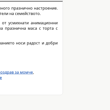
 много празнично настроение.
тели на семейството.
о от усмихнати анимационни
ма празнична маса с торта с
анието носи радост и добри
оздрав за момче
,
е