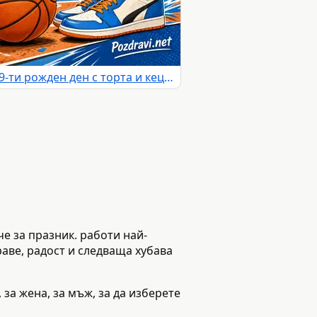
Баскетболна картичка за 19-ти рожден ден с торта и кецове
че за празник. работи най-
раве, радост и следваща хубава
 за жена, за мъж, за да изберете