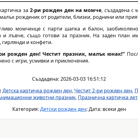
 картичка за
2-ри рожден ден на момче
, създадена с
малък рожденик от родители, близки, роднини или прия
тливо момченце с парти шапка и балон, заобиколен
 и лъвче, също готови за празник. На заден план и
, гирлянди и конфети.
-ри рожден ден! Честит празник, малък юнак!“
Посл
нено с игри, усмивки и приключения.
Създадена: 2026-03-03 16:51:12
:
Детска картичка рожден ден
,
Честит 2-ри рожден ден
,
П
Анимационни животни празник
,
Празнична картичка дет
Категория:
Детски рожден ден
; Дата: всеки ден