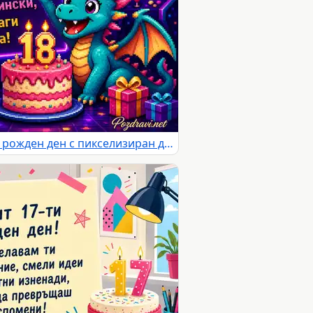
Неонова картичка за 18-ти рожден ден с пикселизиран дракон