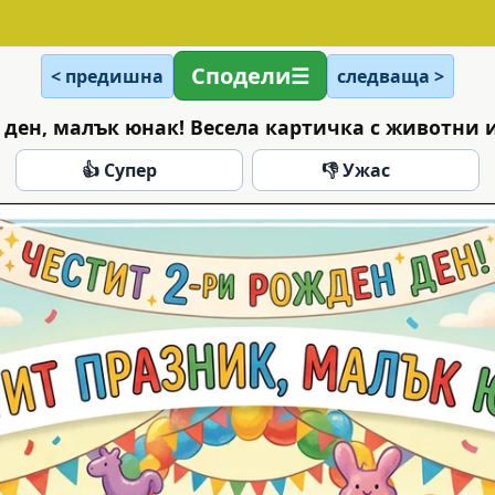
Сподели
< предишна
следваща >
 ден, малък юнак! Весела картичка с животни 
👍 Супер
👎 Ужас