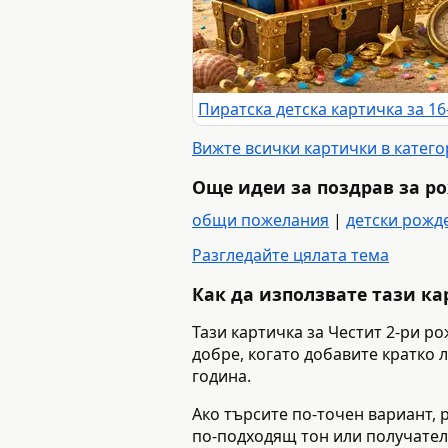
Вижте всички картички в катег
Още идеи за поздрав за р
общи пожелания
|
детски рожд
Разгледайте цялата тема
Как да използвате тази к
Тази картичка за Честит 2-ри р
добре, когато добавите кратко 
година.
Ако търсите по-точен вариант, р
по-подходящ тон или получател