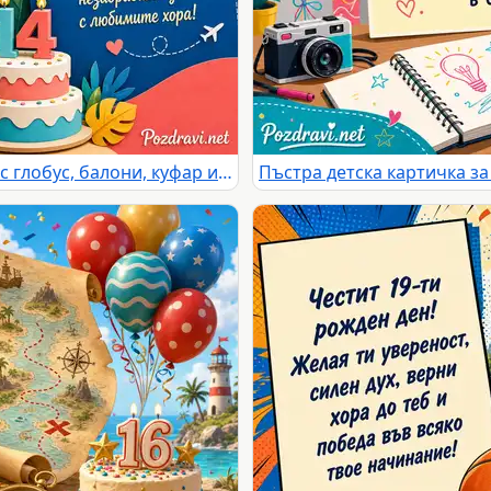
Детска картичка за рожден ден с глобус, балони, куфар и торта 14