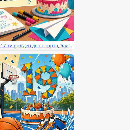
Пъстра детска картичка за 17-ти рожден ден с торта, балони и творчески мотиви