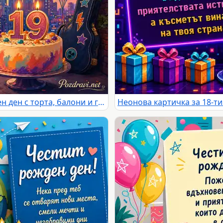
Цветна картичка за 19-ти рожден ден с торта, балони и градски залез