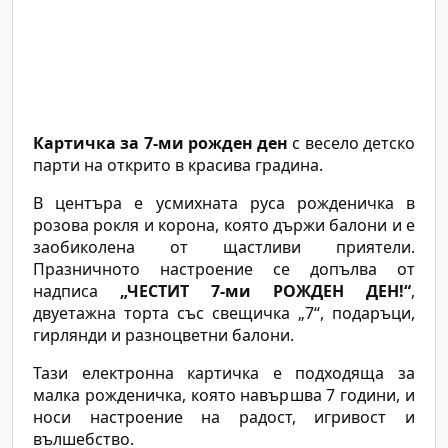
Картичка за 7-ми рожден ден
с весело детско
парти на открито в красива градина.
В центъра е усмихната руса рожденичка в
розова рокля и корона, която държи балони и е
заобиколена от щастливи приятели.
Празничното настроение се допълва от
надписа
„ЧЕСТИТ 7-ми РОЖДЕН ДЕН!“
,
двуетажна торта със свещичка „7“, подаръци,
гирлянди и разноцветни балони.
Тази електронна картичка е подходяща за
малка рожденичка, която навършва 7 години, и
носи настроение на радост, игривост и
вълшебство.