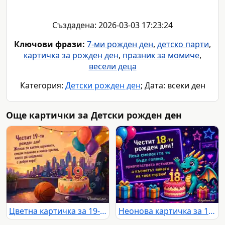
Създадена: 2026-03-03 17:23:24
Ключови фрази:
7-ми рожден ден
,
детско парти
,
картичка за рожден ден
,
празник за момиче
,
весели деца
Категория:
Детски рожден ден
; Дата: всеки ден
Още картички за Детски рожден ден
Цветна картичка за 19-ти рожден ден с торта, балони и градски залез
Неонова картичка за 18-ти рожден ден с пикселизиран дракон