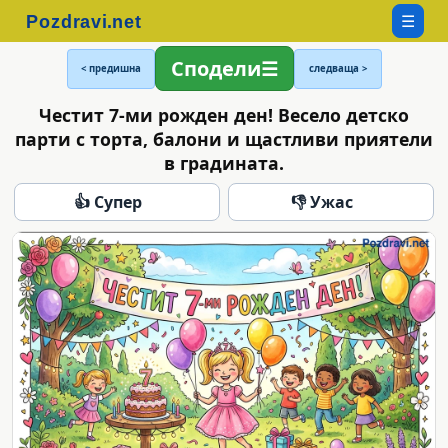
☰
Сподели
< предишна
следваща >
Честит 7-ми рожден ден! Весело детско
парти с торта, балони и щастливи приятели
в градината.
👍 Супер
👎 Ужас