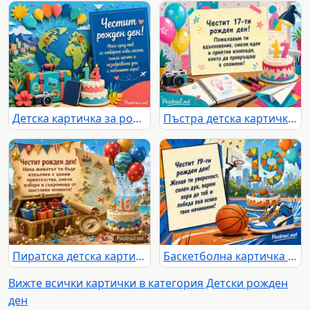
Детска картичка за рожден ден с глобус, балони, куфар и торта 14
Пъстра детска картичка за 17-ти рожден ден с торта, балони и творчески мотиви
Пиратска детска картичка за 16-и рожден ден със съкровища и балони
Баскетболна картичка за 19-ти рожден ден с торта и кецове
Вижте всички картички в категория Детски рожден
ден